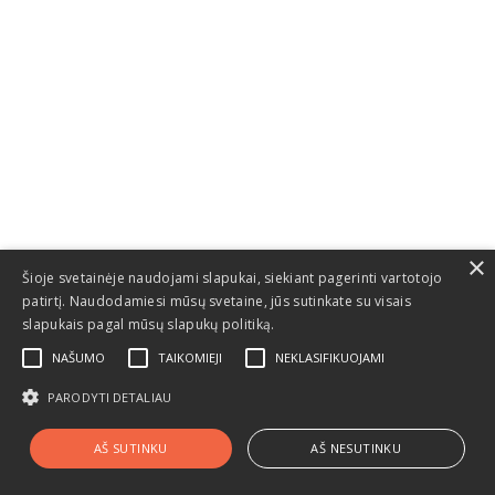
×
Šioje svetainėje naudojami slapukai, siekiant pagerinti vartotojo
patirtį. Naudodamiesi mūsų svetaine, jūs sutinkate su visais
slapukais pagal mūsų slapukų politiką.
NAŠUMO
TAIKOMIEJI
NEKLASIFIKUOJAMI
PARODYTI DETALIAU
© 2026 Dakaras.
AŠ SUTINKU
AŠ NESUTINKU