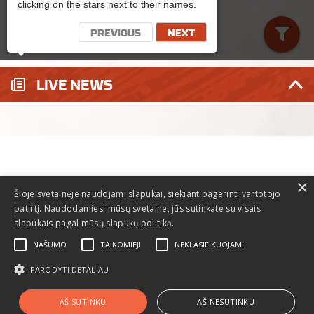
×
Šioje svetainėje naudojami slapukai, siekiant pagerinti vartotojo
patirtį. Naudodamiesi mūsų svetaine, jūs sutinkate su visais
slapukais pagal mūsų slapukų politiką.
NAŠUMO
TAIKOMIEJI
NEKLASIFIKUOJAMI
PARODYTI DETALIAU
© 2026 Dakaras.
AŠ SUTINKU
AŠ NESUTINKU