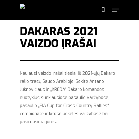
DAKARAS 2021
VAIZDO ĮRAŠAI
Naujausi vaizdo įrašai tiesiai iš 2021-ųjų Dakaro
ralio trasų Saudo Arabijoje. Sekite Antano
Juknevičiaus ir „KREDA“ Dakaro komandos
nuotykius sunkiausiose pasaulio varžybose,
pasaulio „FIA Cup for Cross Country Rallies“
čempionate ir kitose bekelės varžybose bei
pasiruošimą joms.