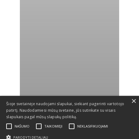
×
Šioje svetainėje naudojami slapukai, siekiant pagerinti vartotojo
patirtį. Naudodamiesi mūsų svetaine, jūs sutinkate su visais
slapukais pagal mūsų slapukų politiką.
NAŠUMO
TAIKOMIEJI
NEKLASIFIKUOJAMI
PARODYTI DETALIAU