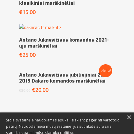
klasikiniai marškinėliai
€
15.00
Pasirinkti Savybes
Antano Juknevičiaus komandos 2021-
ųjų marškinėliai
€
25.00
Akcija!
Pasirinkti Savybes
Antano Juknevičiaus jubiliejiniai 2018-
2019 Dakaro komandos marškinėliai
€
20.00
€
30.00
×
Šioje svetainėje naudojami slapukai, siekiant pagerinti vartotojo
patirtį. Naudodamiesi mūsų svetaine, jūs sutinkate su visais
slapukais pagal mūsų slapukų politiką.