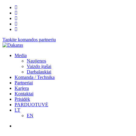
Tapkite komandos partneriu
Media
Naujienos
Vaizdo įrašai
Darbalaukiai
Komanda / Technika
Partneriai
Karjera
Kontaktai
Prisidėk
PARDUOTUVĖ
LT
EN