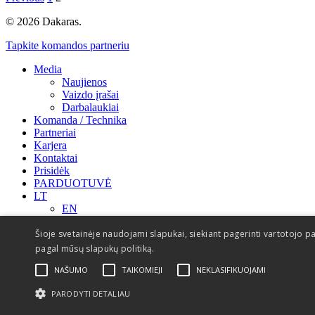
© 2026 Dakaras.
Tapkite komandos partneriu
Media
Naujienos
Vaizdo įrašai
Darbalaukiai
Komanda / Technika
Partneriai
Karjera
Kontaktai
Prisidėk
PARDUOTUVĖ
LT
EN
Šioje svetainėje naudojami slapukai, siekiant pagerinti vartotojo pa
pagal mūsų slapukų politiką.
NAŠUMO
TAIKOMIEJI
NEKLASIFIKUOJAMI
PARODYTI DETALIAU