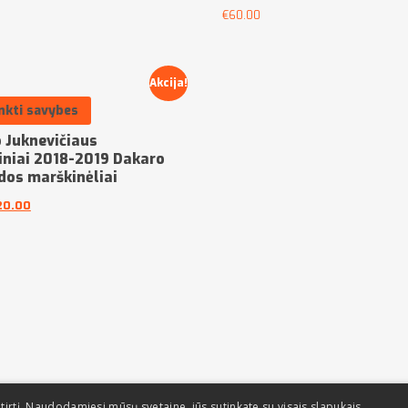
€
60.00
Akcija!
nkti savybes
 Juknevičiaus
jiniai 2018-2019 Dakaro
os marškinėliai
20.00
tirtį. Naudodamiesi mūsų svetaine, jūs sutinkate su visais slapukais