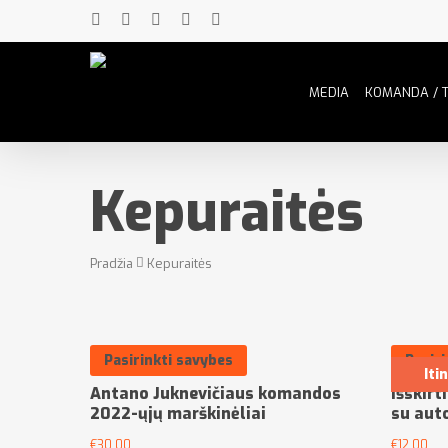
MEDIA
KOMANDA / 
Kepuraitės
Pradžia
Kepuraitės
Pasirinkti savybes
Pasiri
Iti
Antano Juknevičiaus komandos
Išskir
2022-ųjų marškinėliai
su aut
€
30.00
€
12.00