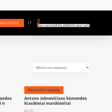
PARDUOTUVĖ
LT
0
was successfully added to your cart.
Pasirinkti savybes
mandos
Antano Juknevičiaus komandos
 ir
klasikiniai marškinėliai
€
15.00