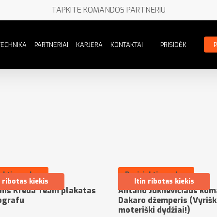
TAPKITE KOMANDOS PARTNERIU
TECHNIKA
PARTNERIAI
KARJERA
KONTAKTAI
PRISIDĖK
nkti savybes
Pasirinkti savybes
n ribotas kiekis
Itin ribotas kiekis
tinis Kreda Team plakatas
Antano Juknevičiaus ko
ografu
Dakaro džemperis (Vyriški
moteriški dydžiai!)