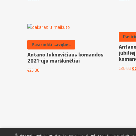
Pasiri
Pasirinkti savybes
Antano
jubilie
Antano Juknevičiaus komandos
komand
2021-ųjų marškinėliai
€
30.00
€
€
25.00
Šioje svetainėje naudojami slapukai, siekiant pagerinti vartotojo pa