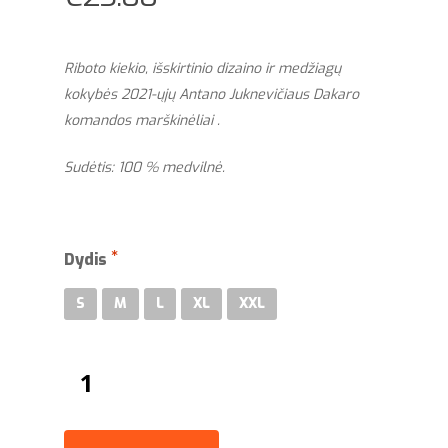
Riboto kiekio, išskirtinio dizaino ir medžiagų
kokybės 2021-ųjų Antano Juknevičiaus Dakaro
komandos marškinėliai .
Sudėtis: 100 % medvilnė.
Dydis
S
M
L
XL
XXL