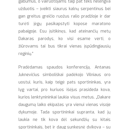
gabumus, o vairuotojams taip pat teks nelengva
užduotis – įveikti siaurus kalnų serpentinus bei
gan greitus greičio ruožus ralio pradžioje ir dar
turėti jėgų pasikapstyti kopose maratono
pabaigoje. Esu įsitikinęs, kad ateinančių metų
Dakaras parodys, ko visi esame verti, o
žiūrovams tai bus tikrai vienas įspūdingiausių
reginių.“
Pradėdamas spaudos konferenciją, Antanas
Juknevičius simboliškai padėkojo Vilniaus oro
uostui, kuris, kaip teigė pats sportininkas, yra
lyg vartai, pro kuriuos išėjus prasideda kova,
kurios lenktynininkai laukia visus metus. „Dakare
daugumą laiko ekipažas yra vienui vienas visoje
dykumoje. Tada sportininkai supranta, kad jų
laukia ne tik kova dėl sekundžių su kitais
sportininkais, bet ir daug sunkesnė dvikova – su