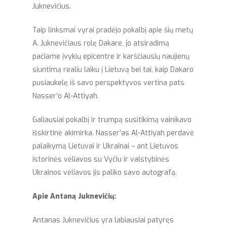
Juknevičius.
Taip linksmai vyrai pradėjo pokalbį apie šių metų
A. Juknevičiaus rolę Dakare, jo atsiradimą
pačiame įvykių epicentre ir karščiausių naujienų
siuntimą realiu laiku į Lietuvą bei tai, kaip Dakaro
pusiaukelę iš savo perspektyvos vertina pats
Nasser‘o Al-Attiyah.
Galiausiai pokalbį ir trumpą susitikimą vainikavo
išskirtinė akimirka. Nasser‘as Al-Attiyah perdavė
palaikymą Lietuvai ir Ukrainai – ant Lietuvos
istorinės vėliavos su Vyčiu ir valstybinės
Ukrainos vėliavos jis paliko savo autografą.
Apie Antaną Juknevičių:
Antanas Juknevičius yra labiausiai patyręs