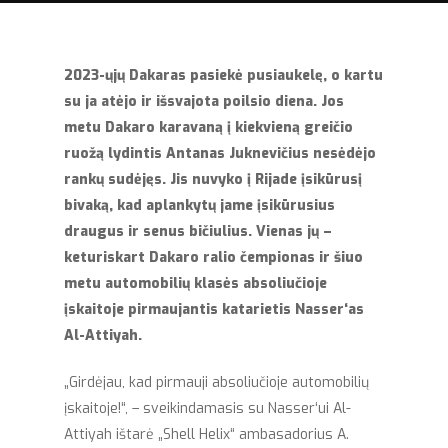
2023-
ųjų Dakaras pasiekė pusiaukelę, o kartu
su ja atėjo ir išsvajota poilsio diena. Jos
metu Dakaro karavaną į kiekvieną greičio
ruožą lydintis Antanas Juknevičius nesėdėjo
rankų sudėjęs. Jis nuvyko į Rijade įsikūrusį
bivaką, kad aplankytų jame įsikūrusius
draugus ir senus bičiulius. Vienas jų –
keturiskart Dakaro ralio čempionas ir šiuo
metu automobilių klasės absoliučioje
įskaitoje pirmaujantis katarietis Nasser‘as
Al-Attiyah.
„Girdėjau, kad pirmauji absoliučioje automobilių
įskaitoje!“, – sveikindamasis su Nasser‘ui Al-
Attiyah ištarė „Shell Helix“ ambasadorius A.