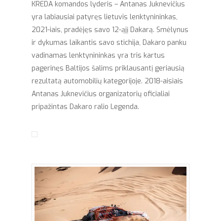
KREDA komandos lyderis – Antanas Juknevičius
yra labiausiai patyręs lietuvis lenktynininkas,
2021-iais, pradėjęs savo 12-ąjį Dakarą. Smėlynus
ir dykumas laikantis savo stichija, Dakaro panku
vadinamas lenktynininkas yra tris kartus
pagerinęs Baltijos šalims priklausantį geriausią
rezultatą automobilių kategorijoje. 2018-aisiais
Antanas Juknevičius organizatorių oficialiai
pripažintas Dakaro ralio Legenda.