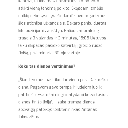
kantriai, laukdamas tinkamiausio momento
atlikti vieną lenkimą po kito. Skęsdami smėlio
dulkių debesyse, „vaišindami“ savo organizmus
šios stichijos užkandžiais, Dakaro pankų duetas
kilo pozicijomis aukštyn. Galiausiai, praleidę
trasoje 3 valandas ir 3 minutes, 15:05 Lietuvos
laiku ekipažas pasiekė ketvirtąjį greičio ruožo
finišą, preliminariai 30-oje vietoje.
Koks tas dienos vertinimas?
„Šiandien mus pasitiko dar viena gera Dakariška
diena. Pagavom savo tempą ir judėjom juo iki
pat finišo. Esam laimingi matydami ketvirtosios
dienos finišo liniją“, – sakė trumpą dienos
apžvalgą pateikęs lenktynininkas Antanas
Juknevičius.