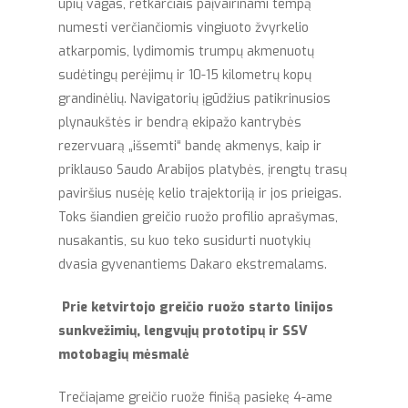
upių vagas, retkarčiais paįvairinami tempą
numesti verčiančiomis vingiuoto žvyrkelio
atkarpomis, lydimomis trumpų akmenuotų
sudėtingų perėjimų ir 10-15 kilometrų kopų
grandinėlių. Navigatorių įgūdžius patikrinusios
plynaukštės ir bendrą ekipažo kantrybės
rezervuarą „išsemti“ bandę akmenys, kaip ir
priklauso Saudo Arabijos platybės, įrengtų trasų
paviršius nusėję kelio trajektoriją ir jos prieigas.
Toks šiandien greičio ruožo profilio aprašymas,
nusakantis, su kuo teko susidurti nuotykių
dvasia gyvenantiems Dakaro ekstremalams.
Prie ketvirtojo greičio ruožo starto linijos
sunkvežimių, lengvųjų prototipų ir SSV
motobagių mėsmalė
Trečiajame greičio ruože finišą pasiekę 4-ame