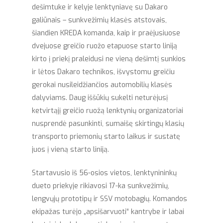
dešimtuke ir kelyje lenktyniavę su Dakaro
galiūnais – sunkvežimių klasės atstovais,
šiandien KREDA komanda, kaip ir praėjusiuose
dvejuose greičio ruožo etapuose starto liniją
kirto į priekį praleidusi ne vieną dešimtį sunkios
ir lėtos Dakaro technikos, išvystomu greičiu
gerokai nusileidžiančios automobilių klasės
dalyviams. Daug iššūkių sukelti neturėjusį
ketvirtąjį greičio ruožą lenktynių organizatoriai
nusprendė pasunkinti, sumaišę skirtingų klasių
transporto priemonių starto laikus ir sustatę
juos į vieną starto liniją.
Startavusio iš 56-osios vietos, lenktynininkų
dueto priekyje rikiavosi 17-ka sunkvežimių,
lengvųjų prototipų ir SSV motobagių. Komandos
ekipažas turėjo „apsišarvuoti“ kantrybe ir labai