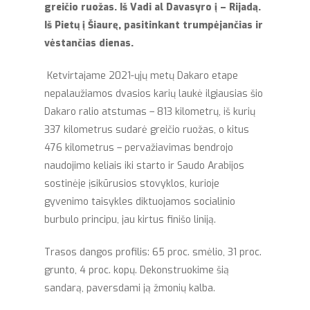
greičio ruožas. Iš Vadi al Davasyro į – Rijadą.
Iš Pietų į Šiaurę, pasitinkant trumpėjančias ir
vėstančias dienas.
Ketvirtajame 2021-ųjų metų Dakaro etape
nepalaužiamos dvasios karių laukė ilgiausias šio
Dakaro ralio atstumas – 813 kilometrų, iš kurių
337 kilometrus sudarė greičio ruožas, o kitus
476 kilometrus – pervažiavimas bendrojo
naudojimo keliais iki starto ir Saudo Arabijos
sostinėje įsikūrusios stovyklos, kurioje
gyvenimo taisykles diktuojamos socialinio
burbulo principu, jau kirtus finišo liniją.
Trasos dangos profilis: 65 proc. smėlio, 31 proc.
grunto, 4 proc. kopų. Dekonstruokime šią
sandarą, paversdami ją žmonių kalba.