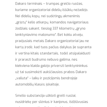
Dakaro terminais – trumpas greičio ruožas,
kuriame organizatoriai didelių iššūkių nežadėjo.
Nei didelių kopų, nei sudėtingų akmenimis
„grįstų“ kelio atkarpų, komandos navigatoriaus
žodžiais sakant, tiesiog 337 kilometrų „gryno
lenktyniavimo malonumo“. Bet kokiu atveju,
praėjusiais metais Dakaro organizatoriai jau ne
kartą įrodė, kad tuos pačius dalykus jie supranta
ir vertina kitais standartais, todėl atsipalaiduoti
ir prarasti budrumo nebuvo galima, nes
kiekviena klaida galėjo priversti lenktynininkus
už tai susimokėti aukščiausios prabos Dakaro
„valiuta“ – laiku ir pozicijomis bendrojoje
automobilių klasės įskaitoje.
Smėlio substancija užkloti greiti ruožai,
nusidriekę per slėnius ir kanjonus, išdžiūvusias