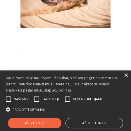
×
Šioje svetainėje naudojami slapukai, siekiant pagerinti vartotojo
patirtį. Naudodamiesi mūsų svetaine, jūs sutinkate su visais
slapukais pagal mūsų slapukų politiką.
NAŠUMO
TAIKOMIEJI
NEKLASIFIKUOJAMI
PARODYTI DETALIAU
© 2026 Dakaras.
AŠ SUTINKU
AŠ NESUTINKU