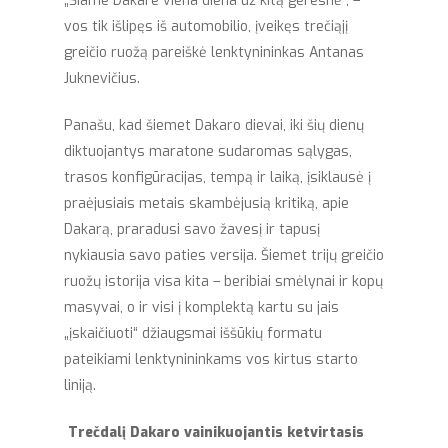
„Šiame Dakare viena diena už kitą geresnė“, –
vos tik išlipęs iš automobilio, įveikęs trečiąjį
greičio ruožą pareiškė lenktynininkas Antanas
Juknevičius.
Panašu, kad šiemet Dakaro dievai, iki šių dienų
diktuojantys maratone sudaromas sąlygas,
trasos konfigūracijas, tempą ir laiką, įsiklausė į
praėjusiais metais skambėjusią kritiką, apie
Dakarą, praradusi savo žavesį ir tapusį
nykiausia savo paties versija. Šiemet trijų greičio
ruožų istorija visa kita – beribiai smėlynai ir kopų
masyvai, o ir visi į komplektą kartu su jais
„įskaičiuoti“ džiaugsmai iššūkių formatu
pateikiami lenktynininkams vos kirtus starto
liniją.
Trečdalį Dakaro vainikuojantis ketvirtasis