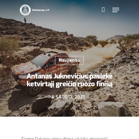
Naujienos
Antanas Juknevičius pasiekė
ketvirtąjį greičio ruožo finišą
6 SAUSIO, 2021