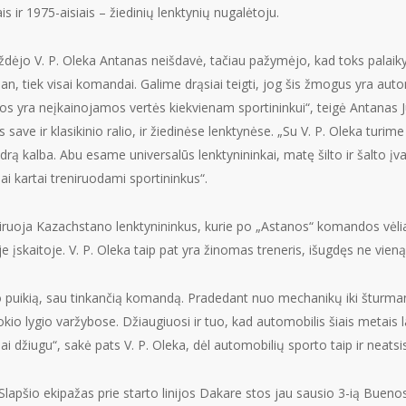
s ir 1975-aisiais – žiedinių lenktynių nugalėtoju.
ėjo V. P. Oleka Antanas neišdavė, tačiau pažymėjo, kad toks palaikym
man, tiek visai komandai. Galime drąsiai teigti, jog šis žmogus yra aut
nios yra neįkainojamos vertės kiekvienam sportininkui“, teigė Antanas J
ave ir klasikinio ralio, ir žiedinėse lenktynėse. „Su V. P. Oleka turim
rą kalba. Abu esame universalūs lenktynininkai, matę šilto ir šalto įva
ai kartai treniruodami sportininkus“.
niruoja Kazachstano lenktynininkus, kurie po „Astanos“ komandos vėlia
je įskaitoje. V. P. Oleka taip pat yra žinomas treneris, išugdęs ne vien
o puikią, sau tinkančią komandą. Pradedant nuo mechanikų iki šturm
kio lygio varžybose. Džiaugiuosi ir tuo, kad automobilis šiais metais l
ai džiugu“, sakė pats V. P. Oleka, dėl automobilių sporto taip ir neat
Slapšio ekipažas prie starto linijos Dakare stos jau sausio 3-ią Bue