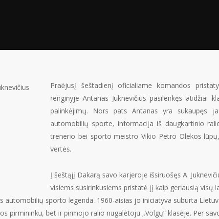
Praėjusį šeštadienį oficialiame komandos pristat
renginyje Antanas Juknevičius pasilenkęs atidžiai 
palinkėjimų. Nors pats Antanas yra sukaupęs ja
automobilių sporte, informacija iš daugkartinio rali
trenerio bei sporto meistro Vikio Petro Olekos lūpų
vertės.
Į šeštąjį Dakarą savo karjeroje išsiruošęs A. Juknevi
visiems susirinkusiems pristatė jį kaip geriausią visų l
vos automobilių sporto legenda. 1960-aisias jo iniciatyva suburta Liet
jos pirmininku, bet ir pirmojo ralio nugalėtoju „Volgų“ klasėje. Per sav