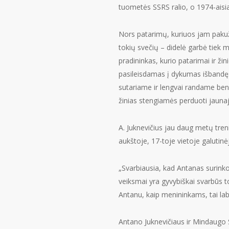
tuometės SSRS ralio, o 1974-aisiai
Nors patarimų, kuriuos jam pakužd
tokių svečių – didelė garbė tiek 
pradininkas, kurio patarimai ir ži
pasileisdamas į dykumas išbandęs s
sutariame ir lengvai randame bend
žinias stengiamės perduoti jaunaj
A. Juknevičius jau daug metų tre
aukštoje, 17-toje vietoje galutinė
„Svarbiausia, kad Antanas surink
veiksmai yra gyvybiškai svarbūs to
Antanu, kaip menininkams, tai lab
Antano Juknevičiaus ir Mindaugo 