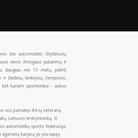
ymo bei automobilio išlydėtuvių
klausė vieno žmogaus patarimų ir
u daugiau nei 15 metų patirtį
o ir žiedinių lenktynių čempiono,
, bet kuriam sportininkui – aukso
čius vos pamatęs 84-ių veteraną
aikų Lietuvos lenktynininką. Iš
uvos automobilių sporto federacija,
o ilgametę karjerą jis yra tapęs