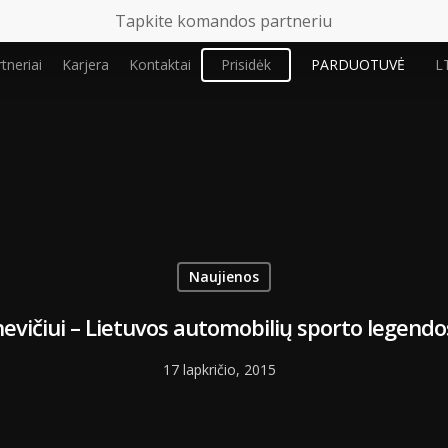
Tapkite komandos partneriu
tneriai
Karjera
Kontaktai
Prisidėk
PARDUOTUVĖ
L
Naujienos
evičiui – Lietuvos automobilių sporto legend
17 lapkričio, 2015