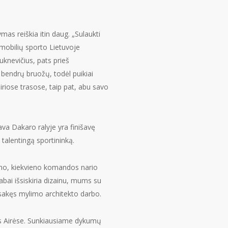
as reiškia itin daug. „Sulaukti
omobilių sporto Lietuvoje
uknevičius, pats prieš
e bendrų bruožų, todėl puikiai
iriose trasose, taip pat, abu savo
va Dakaro ralyje yra finišavę
ą talentingą sportininką.
ano, kiekvieno komandos nario
abai išsiskiria dizainu, mums su
sisakęs mylimo architekto darbo.
nos Airėse. Sunkiausiame dykumų