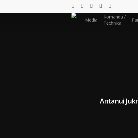
Komanda /
Media
Par
Technika
Antanui Jukn