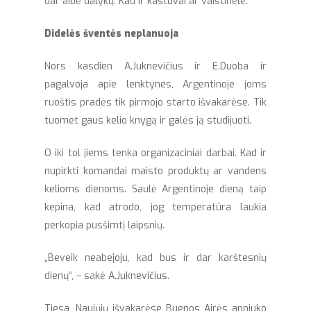
dar aibė dalykų. Kad ir kastuvai ar vaistinėlė.
Didelės šventės neplanuoja
Nors kasdien A.Juknevičius ir E.Duoba ir
pagalvoja apie lenktynes, Argentinoje joms
ruoštis pradės tik pirmojo starto išvakarėse. Tik
tuomet gaus kelio knygą ir galės ją studijuoti.
O iki tol jiems tenka organizaciniai darbai. Kad ir
nupirkti komandai maisto produktų ar vandens
kelioms dienoms. Saulė Argentinoje dieną taip
kepina, kad atrodo, jog temperatūra laukia
perkopia pusšimtį laipsnių.
„Beveik neabejoju, kad bus ir dar karštesnių
dienų“, – sakė A.Juknevičius.
Tiesa, Naujųjų išvakarėse Buenos Airės apniuko