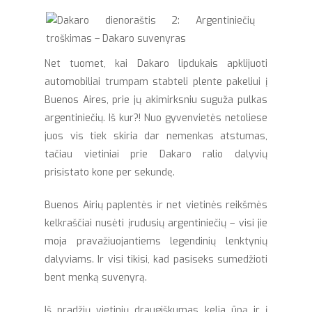
Net tuomet, kai Dakaro lipdukais apklijuoti
automobiliai trumpam stabteli plente pakeliui į
Buenos Aires, prie jų akimirksniu suguža pulkas
argentiniečių. Iš kur?! Nuo gyvenvietės netoliese
juos vis tiek skiria dar nemenkas atstumas,
tačiau vietiniai prie Dakaro ralio dalyvių
prisistato kone per sekundę.
Buenos Airių paplentės ir net vietinės reikšmės
kelkraščiai nusėti įrudusių argentiniečių – visi jie
moja pravažiuojantiems legendinių lenktynių
dalyviams. Ir visi tikisi, kad pasiseks sumedžioti
bent menką suvenyrą.
Iš pradžių vietinių draugiškumas kelia ūpą ir į