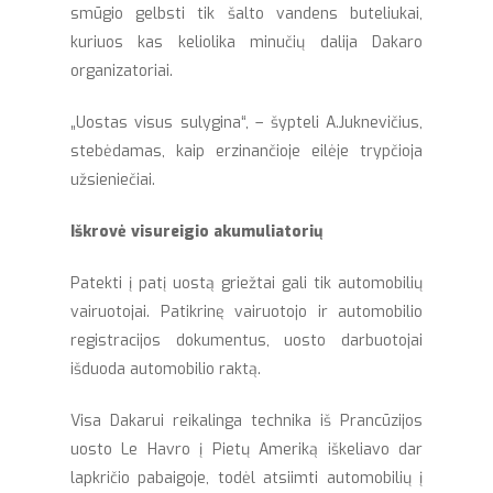
smūgio gelbsti tik šalto vandens buteliukai,
kuriuos kas keliolika minučių dalija Dakaro
organizatoriai.
„Uostas visus sulygina“, – šypteli A.Juknevičius,
stebėdamas, kaip erzinančioje eilėje trypčioja
užsieniečiai.
Iškrovė visureigio akumuliatorių
Patekti į patį uostą griežtai gali tik automobilių
vairuotojai. Patikrinę vairuotojo ir automobilio
registracijos dokumentus, uosto darbuotojai
išduoda automobilio raktą.
Visa Dakarui reikalinga technika iš Prancūzijos
uosto Le Havro į Pietų Ameriką iškeliavo dar
lapkričio pabaigoje, todėl atsiimti automobilių į