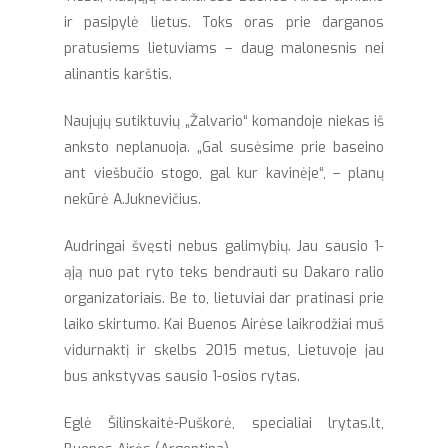
ir pasipylė lietus. Toks oras prie darganos
pratusiems lietuviams – daug malonesnis nei
alinantis karštis.
Naujųjų sutiktuvių „Žalvario“ komandoje niekas iš
anksto neplanuoja. „Gal susėsime prie baseino
ant viešbučio stogo, gal kur kavinėje“, – planų
nekūrė A.Juknevičius.
Audringai švęsti nebus galimybių. Jau sausio 1-
ąją nuo pat ryto teks bendrauti su Dakaro ralio
organizatoriais. Be to, lietuviai dar pratinasi prie
laiko skirtumo. Kai Buenos Airėse laikrodžiai muš
vidurnaktį ir skelbs 2015 metus, Lietuvoje jau
bus ankstyvas sausio 1-osios rytas.
Eglė Šilinskaitė-Puškorė, specialiai lrytas.lt,