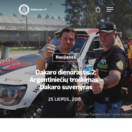
Naujienos
Dakaro dienoraštis 2:
Argentiniečių troškimas –
Dakaro suvenyras
25 LIEPOS, 2015