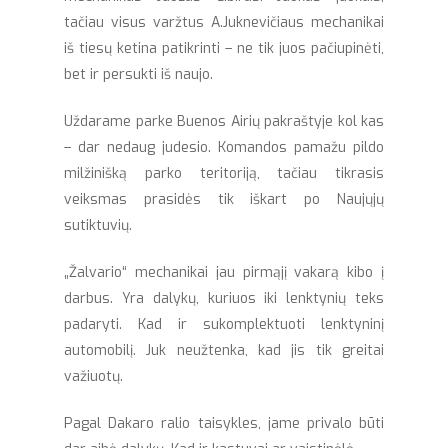
tačiau visus varžtus A.Juknevičiaus mechanikai
iš tiesų ketina patikrinti – ne tik juos pačiupinėti,
bet ir persukti iš naujo.
Uždarame parke Buenos Airių pakraštyje kol kas
– dar nedaug judesio. Komandos pamažu pildo
milžinišką parko teritoriją, tačiau tikrasis
veiksmas prasidės tik iškart po Naujųjų
sutiktuvių.
„Žalvario“ mechanikai jau pirmąjį vakarą kibo į
darbus. Yra dalykų, kuriuos iki lenktynių teks
padaryti. Kad ir sukomplektuoti lenktyninį
automobilį. Juk neužtenka, kad jis tik greitai
važiuotų.
Pagal Dakaro ralio taisykles, jame privalo būti