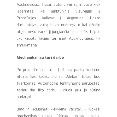
A.Juknevičius. Tiesa, būtent vairas ir buvo kiek
išderintas, kai lenktyninis visureigis iš
Prancūzijos keliavo į Argentiną. Uosto
darbuotojas vairą buvo nuėmęs, o kai uždėjo
atgal, nesutvarkė jį jungiančio laido – šis taip ir
liko kaboti. Tačiau tai, anot A.Juknevičiaus, tik
smulkmena.
Mechanikai jau turi darbo
Po procedūrų uoste – į uždarą parką, kuriame
ateinančias kelias dienas „Mebar“ toliau bus
tvarkomas. Automobilis lenktynėms paruoštas,
tačiau dar liko darbų, kuriuos prie jo būtina
padaryti.
„Kad ir iščiupinėti kiekvieną varžtą“, – juokėsi
mechanikas Juozas Čibiras. Juokas juokais,