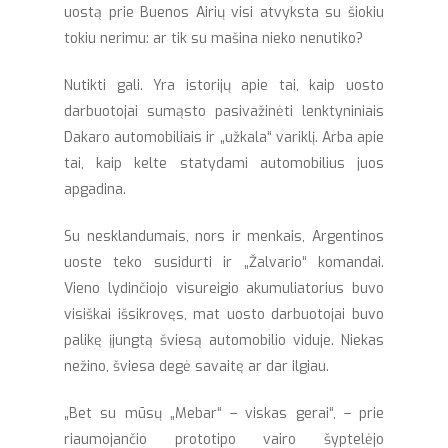
uostą prie Buenos Airių visi atvyksta su šiokiu
tokiu nerimu: ar tik su mašina nieko nenutiko?
Nutikti gali. Yra istorijų apie tai, kaip uosto
darbuotojai sumąsto pasivažinėti lenktyniniais
Dakaro automobiliais ir „užkala“ variklį. Arba apie
tai, kaip kelte statydami automobilius juos
apgadina.
Su nesklandumais, nors ir menkais, Argentinos
uoste teko susidurti ir „Žalvario“ komandai.
Vieno lydinčiojo visureigio akumuliatorius buvo
visiškai išsikrovęs, mat uosto darbuotojai buvo
palikę įjungtą šviesą automobilio viduje. Niekas
nežino, šviesa degė savaitę ar dar ilgiau.
„Bet su mūsų „Mebar“ – viskas gerai“, – prie
riaumojančio prototipo vairo šyptelėjo