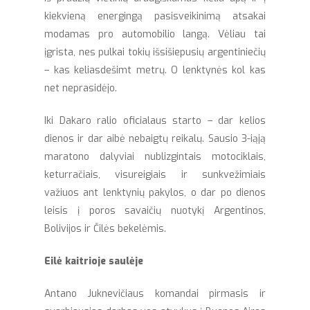
kiekvieną energingą pasisveikinimą atsakai
modamas pro automobilio langą. Vėliau tai
įgrista, nes pulkai tokių išsišiepusių argentiniečių
– kas keliasdešimt metrų. O lenktynės kol kas
net neprasidėjo.
Iki Dakaro ralio oficialaus starto – dar kelios
dienos ir dar aibė nebaigtų reikalų. Sausio 3-iąją
maratono dalyviai nublizgintais motociklais,
keturračiais, visureigiais ir sunkvežimiais
važiuos ant lenktynių pakylos, o dar po dienos
leisis į poros savaičių nuotykį Argentinos,
Bolivijos ir Čilės bekelėmis.
Eilė kaitrioje saulėje
Antano Juknevičiaus komandai pirmasis ir