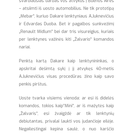
svarbiausias darbas vos atvykus į Buenos Aires
– atsiimti iš uosto automobilius. Ne tik prototipą
„Mebar“, kuriuo Dakare lenktyniaus A.Juknevičius
ir Edvardas Duoba. Bet ir pagalbos sunkvežimį
„Renault Midlum“ bei dar tris visureigius, kuriais
per lenktynes važinės kiti „Žalvario“ komandos
nariai.
Penktą kartą Dakare kaip lenktynininkas, o
apskritai dešimtą sykį į jį atvykęs 40-metis
A.Juknevičius visas procedūras žino kaip savo
penkis pirštus.
Uoste tvarka visiems vienoda: ar esi iš didelės
komandos, tokios kaip“Mini“, ar iš mažytės kaip
„Žalvaris“, esi žvaigždė ar tik lenktynių
debiutantas, privalai laukti vos judančioje eilėje.
Negailestingai kepina saulė, o nuo karščio