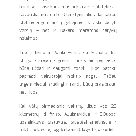
bamblys – visiškai vienas bekraštėse platybėse,
savotiškai nustembi. O lenktynininkus dar labiau
stebina argentiniečių gebėjimas iš visko daryti
verslą – net iš Dakaro maratono dalyvių
nelaimės.
Tuo įsitikino ir A.Juknevičius su E.Duoba, kai
strigo antrajame greičio ruože. Šie paprastai
būna uždari ir saugomi, todėl į juos patekti
paprasti vairuotojai niekaip negali. Tačiau
argentiniečiai išradingi ir randa būdų prasibrauti
net į juos.
Kai vėlų pirmadienio vakarą, likus vos 20
kilometrų iki finišo, A.Juknevičius ir E.Duoba,
apsiginklavę kastuvais, kapstėsi smėlingoje ir
aukštoje kopoje, lyg iš niekur išdygo trys vietiniai