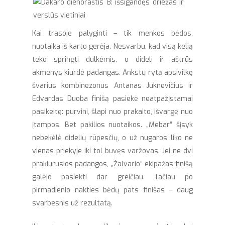
Kai trasoje palyginti – tik menkos bėdos,
nuotaika iš karto gerėja. Nesvarbu, kad visą kelią
teko springti dulkėmis, o dideli ir aštrūs
akmenys kiurdė padangas. Ankstų rytą apsivilkę
švarius kombinezonus Antanas Juknevičius ir
Edvardas Duoba finišą pasiekė neatpažįstamai
pasikeitę: purvini, šlapi nuo prakaito, išvargę nuo
įtampos. Bet pakilios nuotaikos. „Mebar“ šįsyk
nebekėlė didelių rūpesčių, o už nugaros liko ne
vienas priekyje iki tol buvęs varžovas. Jei ne dvi
prakiurusios padangos, „Žalvario“ ekipažas finišą
galėjo pasiekti dar greičiau. Tačiau po
pirmadienio nakties bėdų pats finišas – daug
svarbesnis už rezultatą.