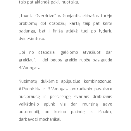
taip pat sklandė pakili nuotaika.
„Toyota Overdrive“ važiuojantis ekipažas turėjo
problemų dėl stabdžių, kartą taip pat keitė
padangą, bet į finišą atlėkė tuoj po lyderių
dvidešimtuko.
„Jei ne stabdžiai, galėjome atvažiuoti dar
greičiau“, – dėl bėdos greičio ruože pasiguodė
B.Vanagas.
Nusimetę dulkėmis aplipusius kombinezonus,
A.Rudnickis ir B.Vanagas antradienio pavakare
nusiprausę ir persirengę švariais drabužiais
vaikštinėjo aplink vis dar murziną savo
automobilį, po kuriuo palindę iki išnaktų
darbavosi mechanikai.