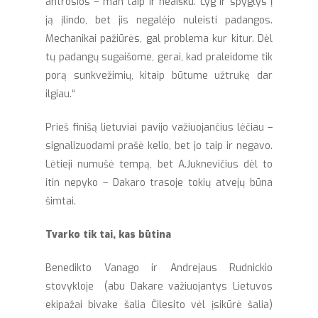
antrosios – man taip ir neaišku. Lyg ir spyglys į
ją įlindo, bet jis negalėjo nuleisti padangos.
Mechanikai pažiūrės, gal problema kur kitur. Dėl
tų padangų sugaišome, gerai, kad praleidome tik
porą sunkvežimių, kitaip būtume užtrukę dar
ilgiau.“
Prieš finišą lietuviai pavijo važiuojančius lėčiau –
signalizuodami prašė kelio, bet jo taip ir negavo.
Lėtieji numušė tempą, bet A.Juknevičius dėl to
itin nepyko – Dakaro trasoje tokių atvejų būna
šimtai.
Tvarko tik tai, kas būtina
Benedikto Vanago ir Andrejaus Rudnickio
stovykloje (abu Dakare važiuojantys Lietuvos
ekipažai bivake šalia Čilesito vėl įsikūrė šalia)