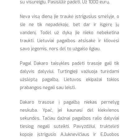
su visureigiu. Pasisiūlė padėti. Už 1000 eurų.
Neva visą dieną jie traukė įstrigusius smėlyje, o
šie ne tik nepadėkoję, bet dar ir išgėrę jų
vandenį. Todėl už dyką jie nieko nebeketina
traukti. Lietuviai pagalbos atsisakė ir kliovėsi
savo jėgomis, nors dėl to užgaišo ilgiau.
Pagal Dakaro taisykles padėti trasoje gali tik
dalyvis dalyviui. Turtingieji važiuoja turėdami
užslėptą pagalbą, Lietuvos ekipažai tokios
prabangos negali sau leisti.
Dakaro trasose į pagalbą niekas pernelyg
neskuba. Ypač, jei kaunasi dėl kiekvienos
sekundės. Tačiau dažnai pagalbos ralio dalyviai
tiesiog negali suteikti. Pavyzdžiui, truktelėti
kopoje įstrigusio A.Juknevičiaus ir E.Duobos