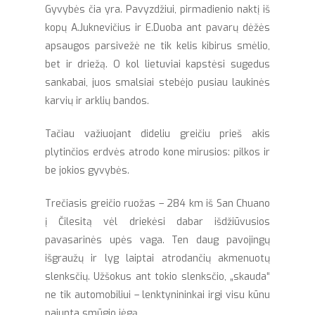
Gyvybės čia yra. Pavyzdžiui, pirmadienio naktį iš
kopų A.Juknevičius ir E.Duoba ant pavarų dėžės
apsaugos parsivežė ne tik kelis kibirus smėlio,
bet ir driežą. O kol lietuviai kapstėsi sugedus
sankabai, juos smalsiai stebėjo pusiau laukinės
karvių ir arklių bandos.
Tačiau važiuojant dideliu greičiu prieš akis
plytinčios erdvės atrodo kone mirusios: pilkos ir
be jokios gyvybės.
Trečiasis greičio ruožas – 284 km iš San Chuano
į Čilesitą vėl driekėsi dabar išdžiūvusios
pavasarinės upės vaga. Ten daug pavojingų
išgraužų ir lyg laiptai atrodančių akmenuotų
slenksčių. Užšokus ant tokio slenksčio, „skauda“
ne tik automobiliui – lenktynininkai irgi visu kūnu
pajunta smūgio jėgą.