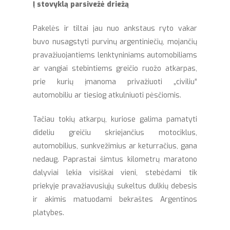
Į stovyklą parsivežė driežą
Pakelės ir tiltai jau nuo ankstaus ryto vakar
buvo nusagstyti purvinų argentiniečių, mojančių
pravažiuojantiems lenktyniniams automobiliams
ar vangiai stebintiems greičio ruožo atkarpas,
prie kurių įmanoma privažiuoti „civiliu“
automobiliu ar tiesiog atkulniuoti pėsčiomis.
Tačiau tokių atkarpų, kuriose galima pamatyti
dideliu greičiu skriejančius motociklus,
automobilius, sunkvežimius ar keturračius, gana
nedaug. Paprastai šimtus kilometrų maratono
dalyviai lekia visiškai vieni, stebėdami tik
priekyje pravažiavusiųjų sukeltus dulkių debesis
ir akimis matuodami bekraštes Argentinos
platybes.