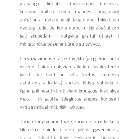
prabanga: didžiulis stačiakampis baseinas,
kuriame kaitrią dieną maudėsi atvykusieji
anksčiau ar neturėjusieji daug darbo. Tokių buvo
nedaug, todėl tie, kurie darbo turėjo apsčiai, pro
šalį skubėdami į valgyklą greitai užkąsti, į
mirkstančius baseine žiūrėjo su pavydu.
Pervažiavimuose tarp stovyklų (po greičio ruožų
visiems Dakaro dalyviams iki kito bivako tenka
įveikti dar bent po kelis šimtus kilometrų
asfaltuotais keliais) kartais ištisą valandą ir
ilgiau gali nesutikti nė vieno žmogaus. Kiek akys
mato – tik saulės išdegintos stepės, kuriose į
viršų stiebiasi milžiniški kaktusai.
Tačiau kai plyname lauke, kuriame, atrodo, kelių
kilometrų spinduliu nėra jokios gyvenvietės,
staiga išdygsta koks šešiametis purvinas