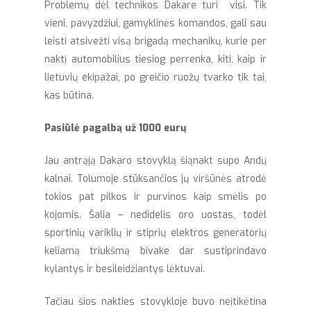
Problemų dėl technikos Dakare turi visi. Tik
vieni, pavyzdžiui, gamyklinės komandos, gali sau
leisti atsivežti visą brigadą mechanikų, kurie per
naktį automobilius tiesiog perrenka, kiti, kaip ir
lietuvių ekipažai, po greičio ruožų tvarko tik tai,
kas būtina.
Pasiūlė pagalbą už 1000 eurų
Jau antrąją Dakaro stovyklą šiąnakt supo Andų
kalnai. Tolumoje stūksančios jų viršūnės atrodė
tokios pat pilkos ir purvinos kaip smėlis po
kojomis. Šalia – nedidelis oro uostas, todėl
sportinių variklių ir stiprių elektros generatorių
keliamą triukšmą bivake dar sustiprindavo
kylantys ir besileidžiantys lėktuvai.
Tačiau šios nakties stovykloje buvo neįtikėtina