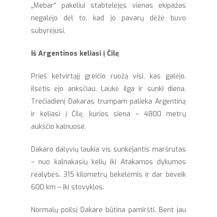
„Mebar“ pakeliui stabtelėjęs vienas ekipažas
negalėjo dėl to, kad jo pavarų dėžė buvo
subyrėjusi.
Iš Argentinos keliasi į Čilę
Prieš ketvirtąjį greičio ruožą visi, kas galėjo,
ilsėtis ėjo anksčiau. Laukė ilga ir sunki diena.
Trečiadienį Dakaras trumpam palieka Argentiną
ir keliasi į Čilę, kurios siena – 4800 metrų
aukščio kalnuose.
Dakaro dalyvių laukia vis sunkėjantis maršrutas
– nuo kalnakasių kelių iki Atakamos dykumos
realybės. 315 kilometrų bekelėmis ir dar beveik
600 km – iki stovyklos.
Normalų poilsį Dakare būtina pamiršti. Bent jau