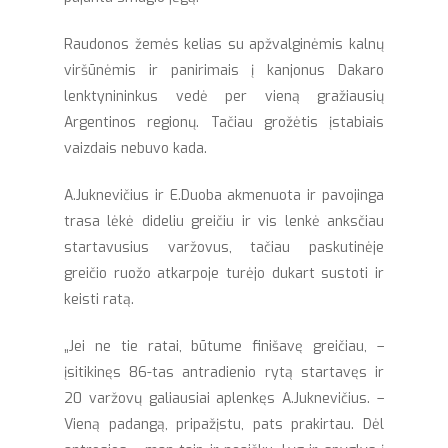
Raudonos žemės kelias su apžvalginėmis kalnų
viršūnėmis ir panirimais į kanjonus Dakaro
lenktynininkus vedė per vieną gražiausių
Argentinos regionų. Tačiau grožėtis įstabiais
vaizdais nebuvo kada.
A.Juknevičius ir E.Duoba akmenuota ir pavojinga
trasa lėkė dideliu greičiu ir vis lenkė anksčiau
startavusius varžovus, tačiau paskutinėje
greičio ruožo atkarpoje turėjo dukart sustoti ir
keisti ratą.
„Jei ne tie ratai, būtume finišavę greičiau, –
įsitikinęs 86-tas antradienio rytą startavęs ir
20 varžovų galiausiai aplenkęs A.Juknevičius. –
Vieną padangą, pripažįstu, pats prakirtau. Dėl