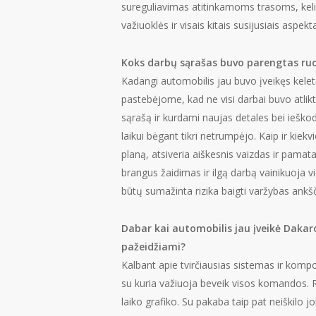
sureguliavimas atitinkamoms trasoms, kelio
važiuoklės ir visais kitais susijusiais aspe
Koks darbų sąrašas buvo parengtas ruo
Kadangi automobilis jau buvo įveikęs kelet
pastebėjome, kad ne visi darbai buvo atlik
sąrašą ir kurdami naujas detales bei ieško
laikui bėgant tikri netrumpėjo. Kaip ir ki
planą, atsiveria aiškesnis vaizdas ir pamata
brangus žaidimas ir ilgą darbą vainikuoja v
būtų sumažinta rizika baigti varžybas ankšč
Dabar kai automobilis jau įveikė Dakaro 
pažeidžiami?
Kalbant apie tvirčiausias sistemas ir kompon
su kuria važiuoja beveik visos komandos. Re
laiko grafiko. Su pakaba taip pat neiškilo j