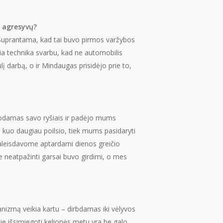
r agresyvų?
Suprantama, kad tai buvo pirmos varžybos
ėgia technika svarbu, kad ne automobilis
lį darbą, o ir Mindaugas prisidėjo prie to,
?
udodamas savo ryšiais ir padėjo mums
i kuo daugiau poilsio, tiek mums pasidaryti
raleisdavome aptardami dienos greičio
e neatpažinti garsai buvo girdimi, o mes
nizmą veikia kartu – dirbdamas iki vėlyvos
yje išsimiegoti kelionės metu yra be galo