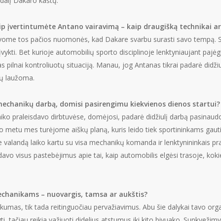
 dalį Dakaro kaštų.
ip įvertintumėte Antano vairavimą – kaip draugišką technikai a
uvome tos pačios nuomonės, kad Dakare svarbu surasti savo tempą. 
 įvykti. Bet kurioje automobilių sporto disciplinoje lenktyniaujant paj
 pilnai kontroliuotų situaciją. Manau, jog Antanas tikrai padarė didžiu
tų laužoma.
i į mechanikų darbą, domisi pasirengimu kiekvienos dienos startui
laiko praleisdavo dirbtuvėse, domėjosi, padarė didžiulį darbą pasina
ro metu mes turėjome aiškų planą, kuris leido tiek sportininkams gaut
e valandą laiko kartu su visa mechanikų komanda ir lenktynininkais p
avo visus pastebėjimus apie tai, kaip automobilis elgėsi trasoje, koki
mechanikams – nuovargis, tamsa ar aukštis?
mas, tik tada reitinguočiau pervažiavimus. Abu šie dalykai tavo orga
ti, tačiau reikia važiuoti didelius atstumus iki kito bivuako. Sunkvežim