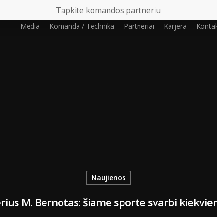
Tapkite komandos partneriu
Media
Komanda / Technika
Partneriai
Karjera
Kontak
Naujienos
erius M. Bernotas: šiame sporte svarbi kiekv