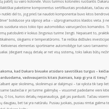
tą patirtį su vairo kolonėle. Visos turimos kolonėles ruošiantis Dakarui 
Profilaktiškai pakeitėme komponentus sertifikuotais produktais, tačiau vi
o nutikti dėl to, jog prieš tai naudoti komponentai buvo kitos bendrov
erdrive“ boliduose yra silpnoji arba – užprogramuotos klaidos vieta. J
 susiduria visos tokio tipo automobilius vairuojančios komandos. Tikra
mą patobulinti ir kokius žingsnius turime žengti. Nepaisant to, praktik
kalnėms, slėgiams ir temperatūroms. Tai reiškia didžiules investicijas
iekvienas elementas sportiniame automobilyje turi savo tarnavimo lai
izualiai. Įdiegiant naują detalę ar net visą sistemą, toks laikas būtų ne
Sakoma, kad Dakaro bivuake atsidaro savotiškas turgus – keiči
arduodama, vadovaujantis kitais įkainiais, kaip gi yra iš tiesų?
albant apie skolinimą, skolinimąsi ar dalijimąsi – tai vyksta tik tarp l
same tautiečiai ir jei turime galimybę – visuomet padedame vieni kit
ių. O tos, kurios detalių nepanaudoja, gali jas parduoti. Tačiau visiems
rtų daugiau, bet tai yra natūralu. Pusiau juokais, pusiau rimtai galima 