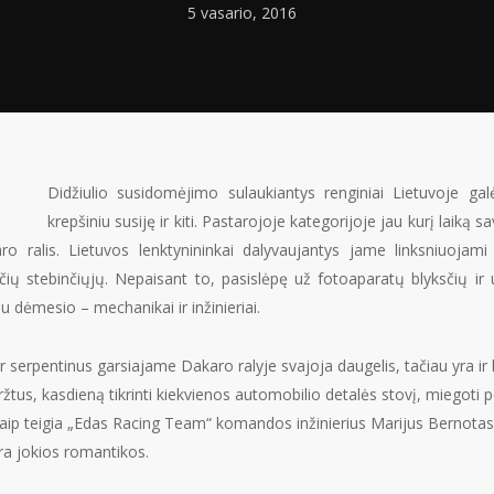
5 vasario, 2016
Didžiulio susidomėjimo sulaukiantys renginiai Lietuvoje gal
krepšiniu susiję ir kiti. Pastarojoje kategorijoje jau kurį laik
ralis. Lietuvos lenktynininkai dalyvaujantys jame linksniuojami 
ių stebinčiųjų. Nepaisant to, pasislėpę už fotoaparatų blyksčių ir už
 dėmesio – mechanikai ir inžinieriai.
ir serpentinus garsiajame Dakaro ralyje svajoja daugelis, tačiau yra ir 
žtus, kasdieną tikrinti kiekvienos automobilio detalės stovį, miegoti po
ip teigia „Edas Racing Team“ komandos inžinierius Marijus Bernotas, t
a jokios romantikos.