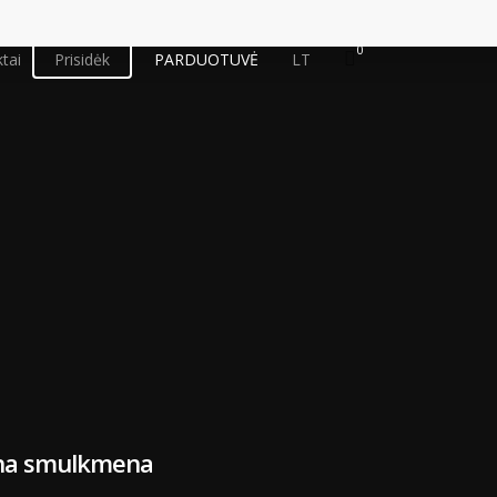
0
tai
Prisidėk
PARDUOTUVĖ
LT
iena smulkmena