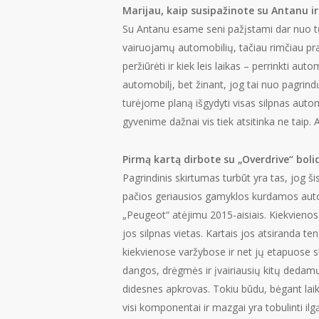
Marijau, kaip susipažinote su Antanu ir
Su Antanu esame seni pažįstami dar nuo tų l
vairuojamų automobilių, tačiau rimčiau p
peržiūrėti ir kiek leis laikas – perrinkti a
automobilį, bet žinant, jog tai nuo pagrin
turėjome planą išgydyti visas silpnas auto
gyvenime dažnai vis tiek atsitinka ne taip. 
Pirmą kartą dirbote su „Overdrive“ boli
Pagrindinis skirtumas turbūt yra tas, jog 
pačios geriausios
gamyklos kurdamos autom
„Peugeot“ atėjimu 2015-aisiais. Kiekvienos
jos silpnas vietas. Kartais jos atsiranda ten
kiekvienose varžybose ir net jų etapuose ski
dangos, drėgmės ir įvairiausių kitų dedamųjų
didesnes apkrovas. Tokiu būdu, bėgant laiku
visi komponentai ir mazgai yra tobulinti ilg