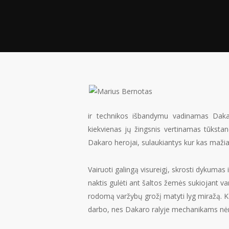
ir technikos išbandymu vadinamas Dakaro 
kiekvienas jų žingsnis vertinamas tūkstanč
Dakaro herojai, sulaukiantys kur kas mažiau
Vairuoti galingą visureigį, skrosti dykumas 
naktis gulėti ant šaltos žemės sukiojant var
rodomą varžybų grožį matyti lyg miražą. Ka
darbo, nes Dakaro ralyje mechanikams nėr