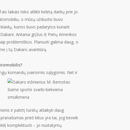
s laikais teko atlikti keletą darbų prie jo
utomobiliu, o mūsų užduotis buvo
g klaidų, kurios buvo padarytos kuriant
 Dakare. Antanui grįžus iš Pietų Amerikos
kaip problemiškos. Planuoti galima daug, o
lėme į tą Dakaro avantiūrą.
automobilis?
ingų komandų įvairiomis sąlygomis. Net ir
u
nis ir patirtį turėtų atlaikyti daug
 pranašumas prieš kitus yra tai, jog beveik
omobilį komplektuoti – jo nustatymų