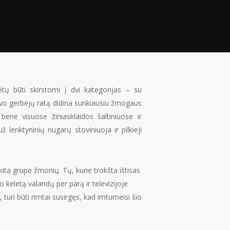
ėtų būti skirstomi į dvi kategorijas – su
ą savo gerbėjų ratą didina sunkiausiu žmogaus
bene visuose žiniasklaidos šaltiniuose ir
 lenktyninių nugarų stoviniuoja ir pilkieji
kita grupė žmonių. Tų, kurie trokšta ištisas
 keletą valandų per parą ir televizijoje
uri būti rimtai susirgęs, kad imtumeisi šio