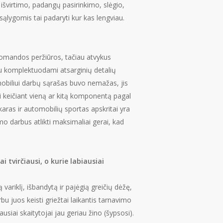
išvirtimo, padangų pasirinkimo, slėgio,
s sąlygomis tai padaryti kur kas lengviau.
 komandos peržiūros, tačiau atvykus
tu komplektuodami atsarginių detalių
mobiliui darbų sąrašas buvo nemažas, jis
i keičiant vieną ar kitą komponentą pagal
akaras ir automobilių sportas apskritai yra
mo darbus atlikti maksimaliai gerai, kad
 tvirčiausi, o kurie labiausiai
variklį, išbandytą ir pajėgią greičių dėžę,
u juos keisti griežtai laikantis tarnavimo
usiai skaitytojai jau geriau žino (šypsosi).