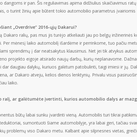
 dangoms ir pan. Šis reguliavimas apima didžiulius skaičiavimus ratų 
ktais, o turint žinių apie būtent tokio automobilio parametrus įvairiomi
šiant „Overdrive“ 2016-ųjų Dakarui?
ą Dakaro ralių, pas mus jis turėjo atkeliauti jau po belgų inžinerinės
ti. Per mėnesį laiko automobilį išardėme ir perrinkome, tuo pačiu me
dami sprendimų į dar neatsakytus klausimus. Net jei tik atvykus auto
ekvieno projekto eigoje atsirado naujų darbų, kurių neplanavome. Dažna
i dar daugiau dalykų, kuriuos galėtum patobulinti, taigi imiesi ir jų. D
iena, ar Dakaro atveju, kelios dienos lenktynių. Privalu visus pasiruoši
iau laiko.
ralį, ar galėtumėte įvertinti, kurios automobilio dalys ar mazgai
entus būtų labai sunku įvardinti vieną. Automobilis turi tikrai patikimą 
duktoriai, sumontuoti šiame automobilyje, yra labai geri, tačiau svarb
okių problemų viso Dakaro metu. Kalbant apie silpnesnes vietas, greičia