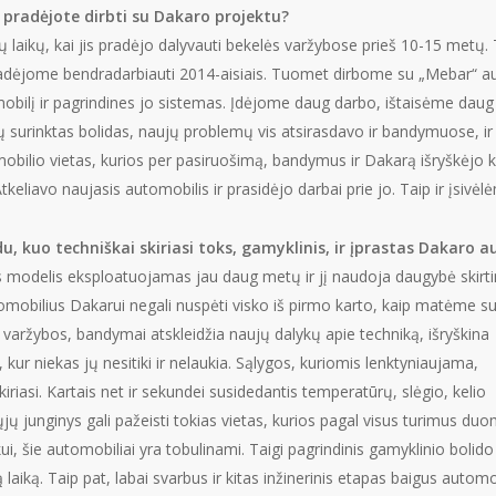
 pradėjote dirbti su Dakaro projektu?
aikų, kai jis pradėjo dalyvauti bekelės varžybose prieš 10-15 metų. Tai
radėjome bendradarbiauti 2014-aisiais. Tuomet dirbome su „Mebar“ a
utomobilį ir pagrindines jo sistemas. Įdėjome daug darbo, ištaisėme dau
dų surinktas bolidas, naujų problemų vis atsirasdavo ir bandymuose, ir
mobilio vietas, kurios per pasiruošimą, bandymus ir Dakarą išryškėjo 
Atkeliavo naujasis automobilis ir prasidėjo darbai prie jo. Taip ir įsivė
du, kuo techniškai skiriasi toks, gamyklinis, ir įprastas Dakaro 
šis modelis eksploatuojamas jau daug metų ir jį naudoja daugybė skirt
obilius Dakarui negali nuspėti visko iš pirmo karto, kaip matėme s
 varžybos, bandymai atskleidžia naujų dalykų apie techniką, išryškina
, kur niekas jų nesitiki ir nelaukia. Sąlygos, kuriomis lenktyniaujama,
riasi. Kartais net ir sekundei susidedantis temperatūrų, slėgio, kelio
 junginys gali pažeisti tokias vietas, kurios pagal visus turimus duome
i, šie automobiliai yra tobulinami. Taigi pagrindinis gamyklinio bolido
ą laiką. Taip pat, labai svarbus ir kitas inžinerinis etapas baigus aut