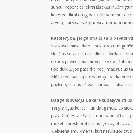
sunku, nebent esi tikrai išsekęs ir užmigt
keitėme tikrai daug dalių. Nepamenu tokios 
atvejų, kai visą naktį ruoši automobilį ir ne
Kasdienybė, jei galima ją taip pavadin
Visi kasdieniniai darbai priklauso nuo greič
skaičius sutapo su tos dienos
įveiktu atstu
dienos privalomas darbas – švara. Būtina nu
tipo dulkių. Jos patenka net į mažiausius ta
Mūsų mechanikų komandoje tvarka buvo aiški
priekinę, trečias už variklį ir pan. Tokia si
Daugelis svajoja Dakare sudalyvauti už
Tai yra ilgas kelias. Turi daug metų to siekt
pravažinėjęs varžybų – nuo paprasčiausių vi
mokėti spręsti problemas greitai, efektyviai
Kiekviena smulkmena, kuri nesulaukė tavo d