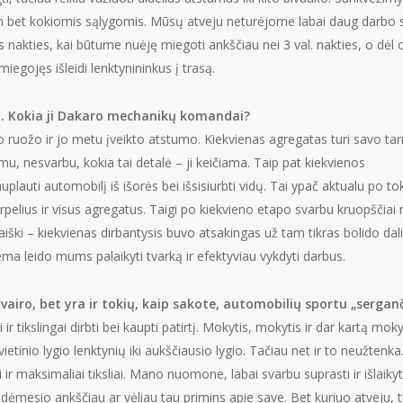
um bet kokiomis sąlygomis. Mūsų atveju neturėjome labai daug darbo su
nakties, kai būtume nuėję miegoti ankščiau nei 3 val. nakties, o dėl o
miegojęs išleidi lenktynininkus į trasą.
ti. Kokia ji Dakaro mechanikų komandai?
io ruožo ir jo metu įveikto atstumo. Kiekvienas agregatas turi savo tarn
mu, nesvarbu, kokia tai detalė – ji keičiama. Taip pat kiekvienos
plauti automobilį iš išorės bei išsisiurbti vidų. Tai ypač aktualu po t
rpelius ir visus agregatus. Taigi po kiekvieno etapo svarbu kruopščiai nu
 – kiekvienas dirbantysis buvo atsakingas už tam tikras bolido dalis.
stema leido mums palaikyti tvarką ir efektyviau vykdyti darbus.
 vairo, bet yra ir tokių, kaip sakote, automobilių sportu „serg
i ir tikslingai dirbti bei kaupti patirtį. Mokytis, mokytis ir dar kartą mo
etinio lygio lenktynių iki aukščiausio lygio. Tačiau net ir to neužtenk
 ir maksimaliai tiksliai. Mano nuomone, labai svarbu suprasti ir išlaik
ėmesio ankščiau ar vėliau tau primins apie save. Bet kuriuo atveju, tu