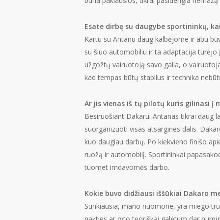
būna paklausios, tikrai pasidengia nemažą
Esate dirbę su daugybe sportininkų, ka
Kartu su Antanu daug kalbėjome ir abu b
su šiuo automobiliu ir ta adaptacija turėjo
užgožtų vairuotoją savo galia, o vairuotojas
kad tempas būtų stabilus ir technika nebū
Ar jis vienas iš tų pilotų kuris gilinas
Besiruošiant Dakarui Antanas tikrai daug 
suorganizuoti visas atsargines dalis. Daka
kuo daugiau darbų. Po kiekvieno finišo api
ruožą ir automobilį. Sportininkai papasakod
tuomet imdavomės darbo.
Kokie buvo didžiausi iššūkiai Dakaro 
Sunkiausia, mano nuomone, yra miego trūku
nakties ar ryto teoriškai galėtum dar numig