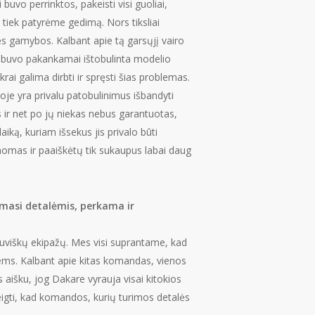
buvo perrinktos, pakeisti visi guoliai,
s tiek patyrėme gedimą. Nors tiksliai
ės gamybos. Kalbant apie tą garsųjį vairo
i nebuvo pakankamai ištobulinta modelio
i galima dirbti ir spręsti šias problemas.
oje yra privalu patobulinimus išbandyti
 ir net po jų niekas nebus garantuotas,
ką, kuriam išsekus jis privalo būti
žinomas ir paaiškėtų tik sukaupus labai daug
amasi detalėmis, perkama ir
ietuviškų ekipažų. Mes visi suprantame, kad
iems. Kalbant apie kitas komandas, vienos
 aišku, jog Dakare vyrauja visai kitokios
teigti, kad komandos, kurių turimos detalės