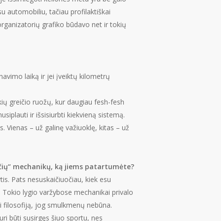
 automobiliu, tačiau profilaktiškai
rganizatorių grafiko būdavo net ir tokių
avimo laiką ir jei įveiktų kilometrų
okių greičio ruožų, kur daugiau fesh-fesh
siplauti ir išsisiurbti kiekvieną sistemą.
 Vienas – už galinę važiuoklę, kitas – už
ančių“ mechanikų, ką jiems patartumėte?
kytis. Pats nesuskaičiuočiau, kiek esu
a. Tokio lygio varžybose mechanikai privalo
yti filosofiją, jog smulkmenų nebūna.
ri būti susirgęs šiuo sportu, nes