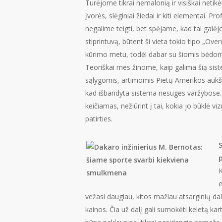
Turėjome tikrai nemalonią ir visiškai netikė
įvorės, slėginiai žiedai ir kiti elementai. 
negalime teigti, bet spėjame, kad tai galėj
stiprintuvą, būtent ši vieta tokio tipo „Ov
kūrimo metu, todėl dabar su šiomis bėdomis
Teoriškai mes žinome, kaip galima šią siste
sąlygomis, artimomis Pietų Amerikos aukšti
kad išbandyta sistema nesuges varžybose. K
keičiamas, nežiūrint į tai, kokia jo būklė v
patirties.
p
K
e
vežasi daugiau, kitos mažiau atsarginių dal
kainos. Čia už dalį gali sumokėti keletą ka