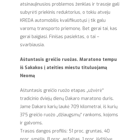
atsinaujinusios problemos ženklas ir trasoje gali
subyrėti priekinis reduktorius, o tokiu atveju
KREDA automobilis kvalifikuotųsi į tik galu
varomą transporto priemonę. Bet gerai tai, kas
gerai baigiasi. Finišas pasiektas, o tai –
svarbiausia.
Aštuntasis greičio ruožas. Maratono tempu
iš Sakakos į ateities miestu tituluojamą
Neomą
Aštuntasis greičio ruožo etapas „užvėrė“
tradicinio dviejų dienų Dakaro maratono duris.
Jame Dakaro karių laukė 709 kilometrai, iš kurių
375 greičio ruožo „džiaugsmų“ rankoms, kojoms
ir galvoms.
Trasos dangos profilis: 51 proc. gruntas, 40
proc. smėlis, 8 proc. asfaltas, 1 proc. išdžiūvę