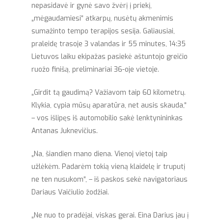
nepasidavė ir gynė savo žvėrį į priekį,
„mėgaudamiesi“ atkarpų, nusėtų akmenimis
sumažinto tempo terapijos sesija. Galiausiai,
praleidę trasoje 3 valandas ir 55 minutes, 14:35
Lietuvos laiku ekipažas pasiekė aštuntojo greičio
ruožo finišą, preliminariai 36-oje vietoje.
„Girdit tą gaudimą? Važiavom taip 60 kilometrų.
Klykia, cypia mūsų aparatūra, net ausis skauda,“
– vos išlipęs iš automobilio sakė lenktynininkas
Antanas Juknevičius.
„Na, šiandien mano diena. Vienoj vietoj taip
užlėkėm. Padarėm tokią vieną klaidelę ir truputį
ne ten nusukom“, – iš paskos sekė navigatoriaus
Dariaus Vaičiulio žodžiai.
„Ne nuo to pradėjai, viskas gerai. Eina Darius jau į