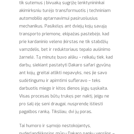
tik sutemus į bivuaką sugrįžę lenktynininkai
akimirksniu turėjo transformuotis į techniniam
automobilio aptarnavimui pasiruošusius
mechanikus. Pasikėlęs ant dviejų kojų savąją
transporto priemonę, ekipažas pastebėjo, kad
prie kardaninio veleno įkirstas ne tik stabdžių
vamzdelis, bet ir reduktoriaus tepalo aušinimo
žarnelė. Tą minutę buvo aišku – reikalų tiek, kad
darbų, siekiant pastatyti Dakaro safari gyvūną
ant kojų, greitai atlikti nepavyks, nes jie savo
sudėtingumu ir apimtimi sufleravo – teks
darbuotis miego ir kitos dienos jėgų sąskaita.
Visas procesas būtų trukęs per naktį, jeigu ne
pro šalį ėję seni draugai, nusprendę ištiesti
pagalbos ranką. Tiksliau, dvi jų poras.
Tai humoro ir sąmojo nestokojantys,
nyderlandiškosios mūsų Dakaro pankų versijos –