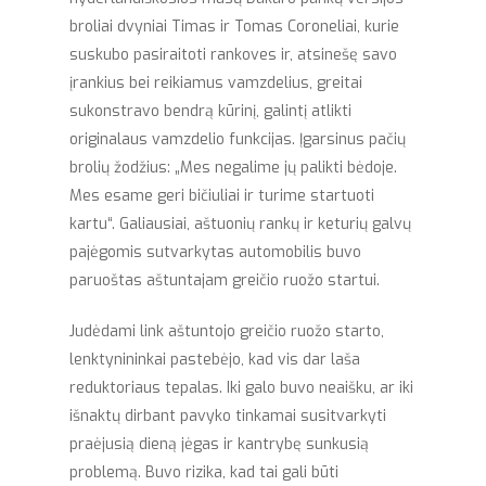
broliai dvyniai Timas ir Tomas Coroneliai, kurie
suskubo pasiraitoti rankoves ir, atsinešę savo
įrankius bei reikiamus vamzdelius, greitai
sukonstravo bendrą kūrinį, galintį atlikti
originalaus vamzdelio funkcijas. Įgarsinus pačių
brolių žodžius: „Mes negalime jų palikti bėdoje.
Mes esame geri bičiuliai ir turime startuoti
kartu“. Galiausiai, aštuonių rankų ir keturių galvų
pajėgomis sutvarkytas automobilis buvo
paruoštas aštuntajam greičio ruožo startui.
Judėdami link aštuntojo greičio ruožo starto,
lenktynininkai pastebėjo, kad vis dar laša
reduktoriaus tepalas. Iki galo buvo neaišku, ar iki
išnaktų dirbant pavyko tinkamai susitvarkyti
praėjusią dieną jėgas ir kantrybę sunkusią
problemą. Buvo rizika, kad tai gali būti