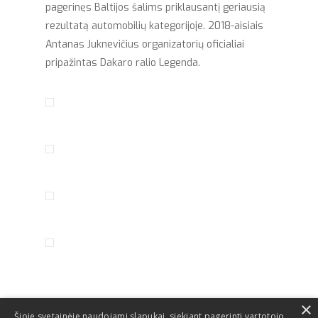
pagerinęs Baltijos šalims priklausantį geriausią
rezultatą automobilių kategorijoje. 2018-aisiais
Antanas Juknevičius organizatorių oficialiai
pripažintas Dakaro ralio Legenda.
×
Šioje svetainėje naudojami slapukai, siekiant pagerinti vartotojo