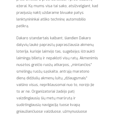
ežerai. Ką mums visa tai sako, atsižvelgiant, kad
praėjusią naktį uždarame bivuake patys
lenktynininkai atliko techninę automobilio
patikrą.
Dakaro standartais kalbant, šiandien Dakaro
dalyvių laukė paprastų paprasčiausia akmenų
loterija, kurioje laimėjo tas, sugebėjęs ištraukti
laimingą bilietą ir nepakloti visų ratų. Akmenimis
nusėtos greičio ruožų atkarpos, „mintančios“
smėlingų ruožų sąskaita, antrąją maratono
dieną didžiulių akmenų luitų „džiaugsmais“
vaišino visus, nepriklausomai nuo to, norėjo jie
to ar ne. Organizatoriai žadėjo patį
vaizdingiausią šių metų maršrutą ir
sudėtingiausią navigaciją tuose kvapą
gniaužiančiuose vaizduose, užmynusiuose