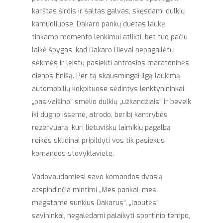
karštas širdis ir šaltas galvas, skęsdami dulkių
kamuoliuose, Dakaro pankų duetas laukė
tinkamo momento lenkimui atlikti, bet tuo pačiu
laikė špygas, kad Dakaro Dievai nepagailėtų
sėkmės ir leistų pasiekti antrosios maratoninės
dienos finišą. Per tą skausmingai ilgą laukimą
automobilių kokpituose sėdintys lenktynininkai
„pasivaišino“ smėlio dulkių „užkandžiais“ ir beveik
iki dugno išsėmė, atrodo, beribį kantrybės
rezervuarą, kurį lietuviškų laimikių pagalbą
reikės sklidinai pripildyti vos tik pasiekus
komandos stovyklavietę.
Vadovaudamiesi savo komandos dvasią
atspindinčia mintimi „Mes pankai, mes
mėgstame sunkius Dakarus“, „laputės“
savininkai, negalėdami palaikyti sportinio tempo,