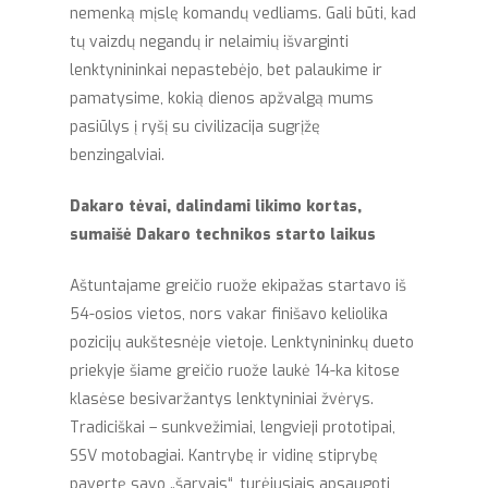
nemenką mįslę komandų vedliams. Gali būti, kad
tų vaizdų negandų ir nelaimių išvarginti
lenktynininkai nepastebėjo, bet palaukime ir
pamatysime, kokią dienos apžvalgą mums
pasiūlys į ryšį su civilizacija sugrįžę
benzingalviai.
Dakaro tėvai, dalindami likimo kortas,
sumaišė Dakaro technikos starto laikus
Aštuntajame greičio ruože ekipažas startavo iš
54-osios vietos, nors vakar finišavo keliolika
pozicijų aukštesnėje vietoje. Lenktynininkų dueto
priekyje šiame greičio ruože laukė 14-ka kitose
klasėse besivaržantys lenktyniniai žvėrys.
Tradiciškai – sunkvežimiai, lengvieji prototipai,
SSV motobagiai. Kantrybę ir vidinę stiprybę
pavertę savo „šarvais“, turėjusiais apsaugoti