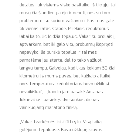
detales, juk visiems visko pasitaiko. Iš tikrųjų, tai
mūsų čia šiandien galėjo ir nebūti, nes su tom
problemom, su kuriom važiavom. Pas mus gale
tik vienas ratas stabdė. Priekinis reduktorius
labai kaito. Jis leidžia tepalus. Vakar su broliais jį
aptvarkėm, bet iki galo visų problemų išspręsti
nepavyko. Jis purškė tepalus ir tai mes
pamatėme jau starte, dėl to teko važiuoti
lengvu tempu. Galvojau, kad likus kokiam 50-čiai
kilometrų jis mums paves, bet kažkaip atlaikė,
nors temperatūra reduktoriaus buvo užkilusi
nevaikiškai“, – įkandin jam pasakė Antanas
Juknevičius, pasiekęs dvi sunkias dienas
vainikuojantį maratono finišą.
„Vakar tvarkėmės iki 2:00 ryto. Visą laiką
gulėjome tepaluose. Buvo užklupę krūvos