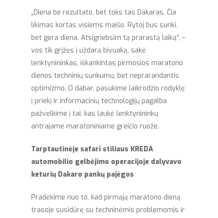
„Diena be rezultato, bet toks tas Dakaras. Čia
likimas kortas visiems maišo. Rytoj bus sunki,
bet gera diena. Atsigriebsim tą prarastą laiką“, –
vos tik grįžęs į uždarą bivuaką, sakė
lenktynininkas, iškankintas pirmosios maratono
dienos techninių sunkumų, bet neprarandantis
optimizmo. O dabar, pasukime laikrodžio rodyklę
į priekį ir informacinių technologijų pagalba
pažvelkime į tai, kas laukė lenktynininkų
antrajame maratoniniame greičio ruože.
Tarptautinėje safari stiliaus KREDA
automobilio gelbėjimo operacijoje dalyvavo
keturių Dakaro pankų pajėgos
Pradėkime nuo to, kad pirmąją maratono dieną
trasoje susidūrę su techninėmis problemomis ir