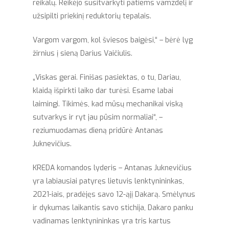
reikalų. Reikėjo susitvarkyti patiems vamzdelį ir
užsipilti priekinį reduktorių tepalais.
Vargom vargom, kol šviesos baigėsi,“ – bėrė lyg
žirnius į sieną Darius Vaičiulis.
„Viskas gerai. Finišas pasiektas, o tu, Dariau,
klaidą išpirkti laiko dar turėsi. Esame labai
laimingi. Tikimės, kad mūsų mechanikai viską
sutvarkys ir ryt jau pūsim normaliai“, –
reziumuodamas dieną pridūrė Antanas
Juknevičius.
KREDA komandos lyderis – Antanas Juknevičius
yra labiausiai patyręs lietuvis lenktynininkas,
2021-iais, pradėjęs savo 12-ąjį Dakarą. Smėlynus
ir dykumas laikantis savo stichija, Dakaro panku
vadinamas lenktynininkas yra tris kartus