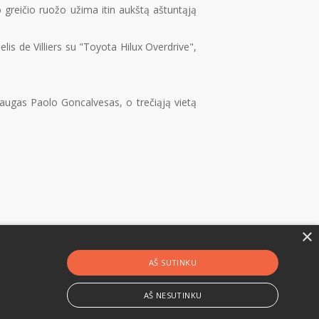
 greičio ruožo užima itin aukštą aštuntąją
lis de Villiers su "Toyota Hilux Overdrive",
augas Paolo Goncalvesas, o trečiąją vietą
×
AŠ SUTINKU
AŠ NESUTINKU