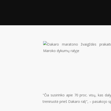
"Čia susirinko apie 70 proc. visų, kas da
treniruotė prieš Dakaro ralį", – pasakojo s