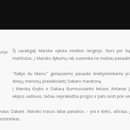
Šį savaitgalį Maroke vyksta neeilinis renginys. Nors per šią
maršrutas, į Maroko dykumų ralį susirenka ne mažiau pasaulini
"Rallye du Maroc" geriausiems pasaulio lenktynininkams yra
dviejų mėnesių prasidėsiantį Dakaro maratoną.
Į Maroką išvyko ir Dakarą šturmuosiantis lietuvis Antanas Ju
ekipos vadovas, tačiau nepraleidžia progos ir pats sėsti prie se
lyvaus Dakare. Maroko trasos labai panašios – yra ir kieto, aštraus 
portininkas.