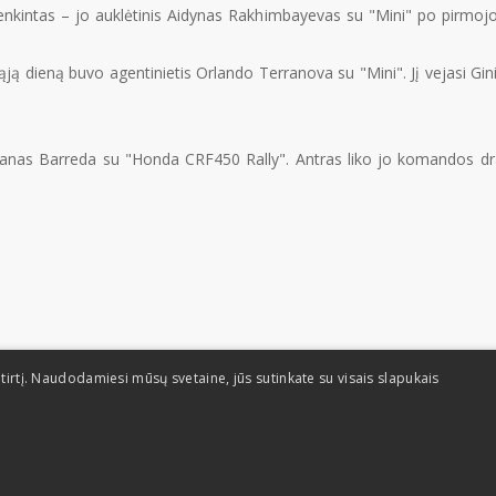
atenkintas – jo auklėtinis Aidynas Rakhimbayevas su "Mini" po pirmojo
ją dieną buvo agentinietis Orlando Terranova su "Mini". Jį vejasi Ginie
Joanas Barreda su "Honda CRF450 Rally". Antras liko jo komandos dr
tirtį. Naudodamiesi mūsų svetaine, jūs sutinkate su visais slapukais