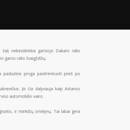
 šalį nebesidriekia garsiojo Dakaro ralio
o garso ralio žvaigždžių.
 paskutinė proga pasitreniruoti prieš po
knevičius. Jis čia dalyvauja kaip Astanos
rviso automobilio vairo.
grunto, ir minkštų smėlynų. Tai labai gera