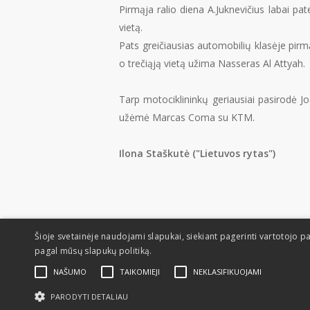
Pirmąja ralio diena A.Juknevičius labai p
vietą.
Pats greičiausias automobilių klasėje pirmą
o trečiąją vietą užima Nasseras Al Attyah.
Tarp motociklininkų geriausiai pasirodė 
užėmė Marcas Coma su KTM.
Ilona Staškutė ("Lietuvos rytas")
Šioje svetainėje naudojami slapukai, siekiant pagerinti vartotojo pa
pagal mūsų slapukų politiką.
NAŠUMO
TAIKOMIEJI
NEKLASIFIKUOJAMI
PARODYTI DETALIAU
© 2026 Dakaras.