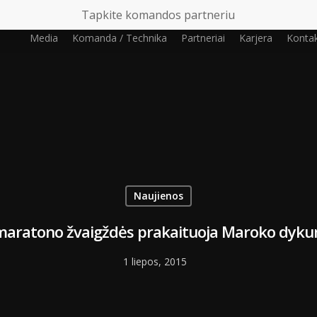
Tapkite komandos partneriu
Media
Komanda / Technika
Partneriai
Karjera
Kontak
Naujienos
aratono žvaigždės prakaituoja Maroko dyku
1 liepos, 2015