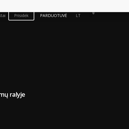
0
tai
Prisidėk
PARDUOTUVĖ
LT
mų ralyje