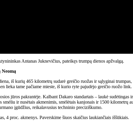
tynininkas Antanas Juknevičius, pateikęs trumpą dienos apžvalgą.
mą Neomą
ena, iš kurių 465 kilometrų sudarė greičio ruožas ir sąlyginai trumpa
ien lieka tame pačiame mieste, iš kurio ryte pajudėjo greičio ruožo link.
ios jūros pakrantėje. Kalbant Dakaro standartais – laukė sudėtingas ir
s smėliu ir nusėtais akmenimis, smėlėtais kanjonais ir 1500 kilometrų auk
turmano įgūdžius, reikalavusius techninio preciziškumo.
ltas, 4 proc. akmenys. Paverskime šiuos skaičius laukiančiais iššūkiais.