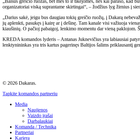
„Baisus greičio ruožas, bet mes to ir tikėjomės, nes kai parašo, kad b
organizatoriai viską suprantame skirtingai“, – žodžius lyg žirnius į sie
„Darius sakė, jeigu bus daugiau tokių greičio ruožų, į Dakarą nebevažiu
jų aplenkti, pasukęs į kairę ar į dešinę. Tam kanale visi važiuoja vien
kiaušinių. O pačioj pabaigoj, lenkimo momentu dar vieną paklojom. Šia
KREDA komandos lyderis – Antanas Juknevičius yra labiausiai patyręs
lenktynininkas yra tris kartus pagerinęs Baltijos šalims priklausantį g
© 2026 Dakaras.
Tapkite komandos partneriu
Media
Naujienos
Vaizdo įrašai
Darbalaukiai
Komanda / Technika
Partneriai
Karjera