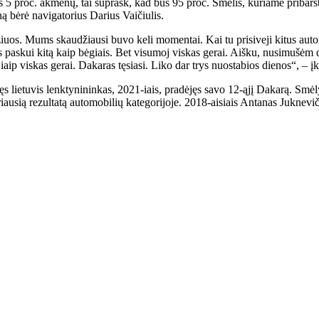
us 5 proc. akmenų, tai suprask, kad bus 95 proc. Smėlis, kuriame pribar
ną bėrė navigatorius Darius Vaičiulis.
os. Mums skaudžiausi buvo keli momentai. Kai tu prisiveji kitus automobil
as paskui kitą kaip bėgiais. Bet visumoj viskas gerai. Aišku, nusimušėm 
ip viskas gerai. Dakaras tęsiasi. Liko dar trys nuostabios dienos“, – 
 lietuvis lenktynininkas, 2021-iais, pradėjęs savo 12-ąjį Dakarą. Smėl
eriausią rezultatą automobilių kategorijoje. 2018-aisiais Antanas Juknevi