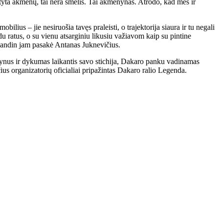
styta akmenų, tai nėra smėlis. Tai akmenynas. Atrodo, kad mes ir
ius – jie nesiruošia tavęs praleisti, o trajektorija siaura ir tu negali
du ratus, o su vienu atsarginiu likusiu važiavom kaip su pintine
įkandin jam pasakė Antanas Juknevičius.
ynus ir dykumas laikantis savo stichija, Dakaro panku vadinamas
čius organizatorių oficialiai pripažintas Dakaro ralio Legenda.