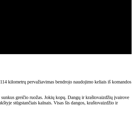
s, 114 kilometrų pervažiavimas bendrojo naudojimo keliais iš komandos
 sunkus greičio ruožas. Jokių kopų. Dangų ir kraštovaizdžių įvairove
štyje stūgstančiais kalnais. Visas šis dangos, kraštovaizdžio ir