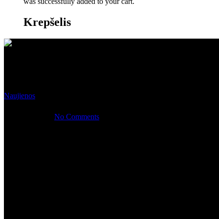
was successfully added to your cart.
Krepšelis
Naujienos
Devintojo 
12 sausio, 2021
No Comments