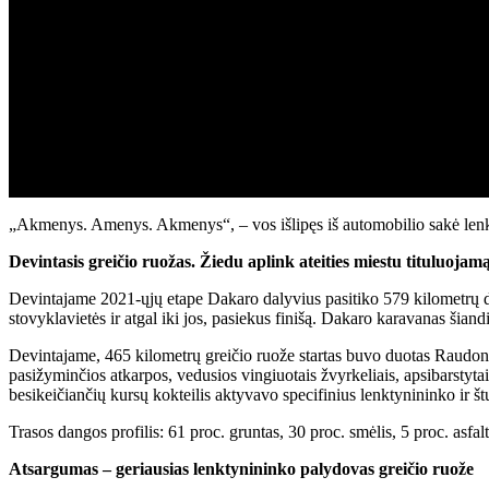
„Akmenys. Amenys. Akmenys“, – vos išlipęs iš automobilio sakė lenk
Devintasis greičio ruožas. Žiedu aplink ateities miestu tituluoja
Devintajame 2021-ųjų etape Dakaro dalyvius pasitiko 579 kilometrų di
stovyklavietės ir atgal iki jos, pasiekus finišą. Dakaro karavanas šiand
Devintajame, 465 kilometrų greičio ruože startas buvo duotas Raudonos
pasižyminčios atkarpos, vedusios vingiuotais žvyrkeliais, apsibarstytai
besikeičiančių kursų kokteilis aktyvavo specifinius lenktynininko ir š
Trasos dangos profilis: 61 proc. gruntas, 30 proc. smėlis, 5 proc. asfa
Atsargumas – geriausias lenktynininko palydovas greičio ruože