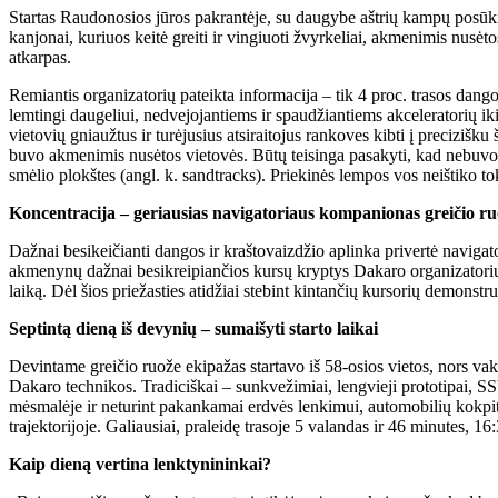
Startas Raudonosios jūros pakrantėje, su daugybe aštrių kampų posūkių,
kanjonai, kuriuos keitė greiti ir vingiuoti žvyrkeliai, akmenimis nusėto
atkarpas.
Remiantis organizatorių pateikta informacija – tik 4 proc. trasos dang
lemtingi daugeliui, nedvejojantiems ir spaudžiantiems akceleratorių iki
vietovių gniaužtus ir turėjusius atsiraitojus rankoves kibti į preciziš
buvo akmenimis nusėtos vietovės. Būtų teisinga pasakyti, kad nebuvo v
smėlio plokštes (angl. k. sandtracks). Priekinės lempos vos neištiko tok
Koncentracija – geriausias navigatoriaus kompanionas greičio r
Dažnai besikeičianti dangos ir kraštovaizdžio aplinka privertė navigat
akmenynų dažnai besikreipiančios kursų kryptys Dakaro organizatorių p
laiką. Dėl šios priežasties atidžiai stebint kintančių kursorių demonstruo
Septintą dieną iš devynių – sumaišyti starto laikai
Devintame greičio ruože ekipažas startavo iš 58-osios vietos, nors vak
Dakaro technikos. Tradiciškai – sunkvežimiai, lengvieji prototipai, SS
mėsmalėje ir neturint pakankamai erdvės lenkimui, automobilių kokpitu
trajektorijoje. Galiausiai, praleidę trasoje 5 valandas ir 46 minutes, 1
Kaip dieną vertina lenktynininkai?