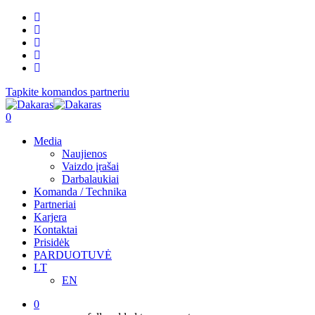
Tapkite komandos partneriu
0
Media
Naujienos
Vaizdo įrašai
Darbalaukiai
Komanda / Technika
Partneriai
Karjera
Kontaktai
Prisidėk
PARDUOTUVĖ
LT
EN
0