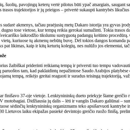
 šuolių, pavojingų keterų vertė pilotus būti ypač atsargiais, saugant sa
s trasos trajektorijos ir jų prieigos – privertė sukaupti kantrybės likuč
os sudarė akmenys, tačiau praėjusių metų Dakaro istorija yra gyvas įrodym
 dugno tose vietose, kur tempą reikia gerokai sumažinti. Tokia trasos da
ku šveicariško laikrodžio tikslumu sustyguotą padangų keitimo procedūrą.
ietų, kuriuose tų akmenų nebūtų buvę. Dėl tokios dangos komanda paauko
s pat likimas, kaip ir kitų keturių kolegių, nes nulūžo jos elementai, tač
uože
orius žaibiškai priderinti reikiamą tempą ir priversti tuo tempu vadovaut
aruoštos tam, kad paklaidintų nepažintose Saudo Arabijos platybėse didž
jamą tempą, reikėjo greitai reaguoti ir suradus teisingą trajektoriją, važi
ar finišavo 37-oje vietoje. Lenktynininkų dueto priekyje šiame greičio 
V motobagiai. Didžiausia jų dalis – lėti ir vangūs Dakaro galiūnai – su
ose sėdinčių lenktynininkų organizmams teko apsišarvuoti kantrybe ir l
6:30 Lietuvos laiku ekipažas pasiekė devintojo greičio ruožo finišą, prelim