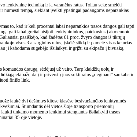
vo lenktyninę techniką ir ją varančius ratus. Toliau sekę smėlėti
ius ir numesti tempą, siekiant įveikti ypatingai padangoms neparankias
as to, kad ir keli procentai labai neparankios trasos dangos gali tapti
nga gali labai greitai atsijoti lenktynininkus, patekusius į akmenuotų
 Galiausiai paaiškėjo, kad žadėtas 61 proc. žvyro dangos iš tikrųjų
jo visus 3 atsarginius ratus, įskėlė stiklą ir pametė visas keturias
iau ji kabodama sugebėjo išsilaikyti ir grįžti su ekipažu į bivuaką.
is komandos draugą, sėdėjusį už vairo. Tarp klaidžių uolų ir
iąją ekipažų dalį ir priverstų juos sukti ratus „deginant“ sankabą ir
uoti finišo link.
ruože laukė dvi dešimtys kitose klasėse besivaržančios lenktyninės
nkvežimiai. Stumdantis dėl vietos šioje transporto priemonių
aukti tinkamo momento lenkimui stengiantis išsilaikyiti trasos
inariai 35-oje vietoje.