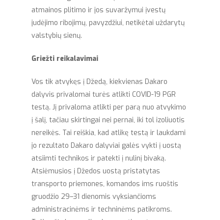
atmainos plitimo ir jos suvaržymui įvestų
judėjimo ribojimų, pavyzdžiui, netikėtai uždarytų
valstybių sienų.
Griežti reikalavimai
Vos tik atvykęs į Džedą, kiekvienas Dakaro
dalyvis privalomai turės atlikti COVID-19 PGR
testą. Jį privaloma atlikti per parą nuo atvykimo
į šalį, tačiau skirtingai nei pernai, iki tol izoliuotis
nereikės. Tai reiškia, kad atlikę testą ir laukdami
jo rezultato Dakaro dalyviai galės vykti į uostą
atsiimti technikos ir patekti į nulinį bivaką.
Atsiėmusios į Džedos uostą pristatytas
transporto priemones, komandos ims ruoštis
gruodžio 29–31 dienomis vyksiančioms
administracinėms ir techninėms patikroms.