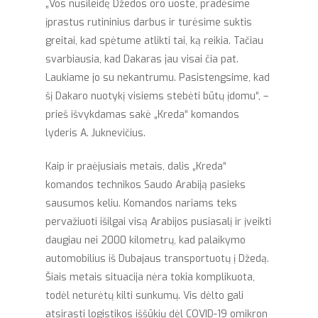
„Vos nusileidę Džedos oro uoste, pradėsime
įprastus rutininius darbus ir turėsime suktis
greitai, kad spėtume atlikti tai, ką reikia. Tačiau
svarbiausia, kad Dakaras jau visai čia pat.
Laukiame jo su nekantrumu. Pasistengsime, kad
šį Dakaro nuotykį visiems stebėti būtų įdomu“, –
prieš išvykdamas sakė „Kreda“ komandos
lyderis A. Juknevičius.
Kaip ir praėjusiais metais, dalis „Kreda“
komandos technikos Saudo Arabiją pasieks
sausumos keliu. Komandos nariams teks
pervažiuoti išilgai visą Arabijos pusiasalį ir įveikti
daugiau nei 2000 kilometrų, kad palaikymo
automobilius iš Dubajaus transportuotų į Džedą.
Šiais metais situacija nėra tokia komplikuota,
todėl neturėtų kilti sunkumų. Vis dėlto gali
atsirasti logistikos iššūkių dėl COVID-19 omikron