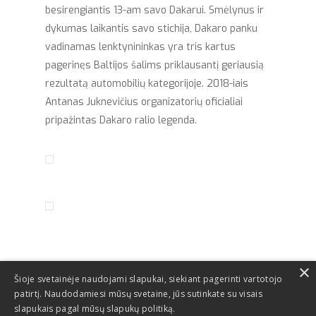
besirengiantis 13-am savo Dakarui. Smėlynus ir
dykumas laikantis savo stichija, Dakaro panku
vadinamas lenktynininkas yra tris kartus
pagerinęs Baltijos šalims priklausantį geriausią
rezultatą automobilių kategorijoje. 2018-iais
Antanas Juknevičius organizatorių oficialiai
pripažintas Dakaro ralio legenda.
×
Šioje svetainėje naudojami slapukai, siekiant pagerinti vartotojo
patirtį. Naudodamiesi mūsų svetaine, jūs sutinkate su visais
slapukais pagal mūsų slapukų politiką.