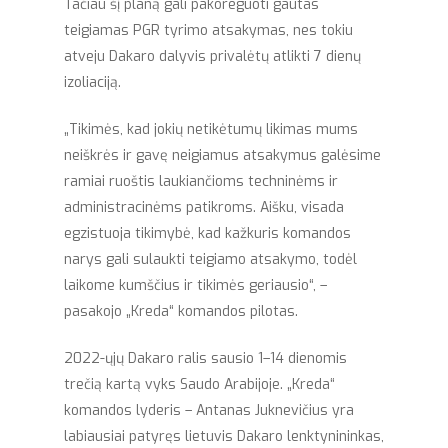
Tačiau šį planą gali pakoreguoti gautas
teigiamas PGR tyrimo atsakymas, nes tokiu
atveju Dakaro dalyvis privalėtų atlikti 7 dienų
izoliaciją.
„Tikimės, kad jokių netikėtumų likimas mums
neiškrės ir gavę neigiamus atsakymus galėsime
ramiai ruoštis laukiančioms techninėms ir
administracinėms patikroms. Aišku, visada
egzistuoja tikimybė, kad kažkuris komandos
narys gali sulaukti teigiamo atsakymo, todėl
laikome kumščius ir tikimės geriausio“, –
pasakojo „Kreda“ komandos pilotas.
2022-ųjų Dakaro ralis sausio 1–14 dienomis
trečią kartą vyks Saudo Arabijoje. „Kreda“
komandos lyderis – Antanas Juknevičius yra
labiausiai patyręs lietuvis Dakaro lenktynininkas,