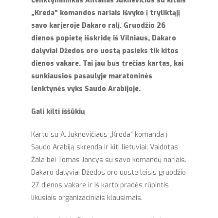
Lenktynininkas Antanas Juknevičius su kitais
„Kreda“ komandos nariais išvyko į tryliktąjį
savo karjeroje Dakaro ralį. Gruodžio 26
dienos popietę išskridę iš Vilniaus, Dakaro
dalyviai Džedos oro uostą pasieks tik kitos
dienos vakare. Tai jau bus trečias kartas, kai
sunkiausios pasaulyje maratoninės
lenktynės vyks Saudo Arabijoje.
Gali kilti iššūkių
Kartu su A. Juknevičiaus „Kreda“ komanda į
Saudo Arabiją skrenda ir kiti lietuviai: Vaidotas
Žala bei Tomas Jancys su savo komandų nariais.
Dakaro dalyviai Džedos oro uoste leisis gruodžio
27 dienos vakare ir iš karto pradės rūpintis
likusiais organizaciniais klausimais.