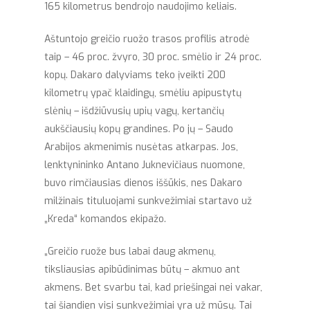
165 kilometrus bendrojo naudojimo keliais.
Aštuntojo greičio ruožo trasos profilis atrodė
taip – 46 proc. žvyro, 30 proc. smėlio ir 24 proc.
kopų. Dakaro dalyviams teko įveikti 200
kilometrų ypač klaidingų, smėliu apipustytų
slėnių – išdžiūvusių upių vagų, kertančių
aukščiausių kopų grandines. Po jų – Saudo
Arabijos akmenimis nusėtas atkarpas. Jos,
lenktynininko Antano Juknevičiaus nuomone,
buvo rimčiausias dienos iššūkis, nes Dakaro
milžinais tituluojami sunkvežimiai startavo už
„Kreda“ komandos ekipažo.
„Greičio ruože bus labai daug akmenų,
tiksliausias apibūdinimas būtų – akmuo ant
akmens. Bet svarbu tai, kad priešingai nei vakar,
tai šiandien visi sunkvežimiai yra už mūsų. Tai