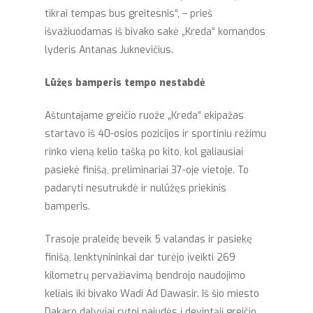
tikrai tempas bus greitesnis“, – prieš
išvažiuodamas iš bivako sakė „Kreda“ komandos
lyderis Antanas Juknevičius.
Lūžęs bamperis tempo nestabdė
Aštuntajame greičio ruože „Kreda“ ekipažas
startavo iš 40-osios pozicijos ir sportiniu režimu
rinko vieną kelio tašką po kito, kol galiausiai
pasiekė finišą, preliminariai 37-oje vietoje. To
padaryti nesutrukdė ir nulūžęs priekinis
bamperis.
Trasoje praleidę beveik 5 valandas ir pasiekę
finišą, lenktynininkai dar turėjo įveikti 269
kilometrų pervažiavimą bendrojo naudojimo
keliais iki bivako Wadi Ad Dawasir. Iš šio miesto
Dakaro dalyviai rytoj pajudės į devintąjį greičio