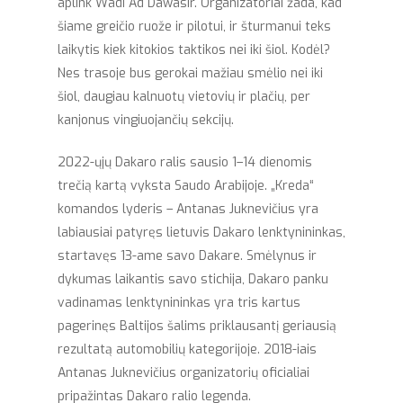
aplink Wadi Ad Dawasir. Organizatoriai žada, kad
šiame greičio ruože ir pilotui, ir šturmanui teks
laikytis kiek kitokios taktikos nei iki šiol. Kodėl?
Nes trasoje bus gerokai mažiau smėlio nei iki
šiol, daugiau kalnuotų vietovių ir plačių, per
kanjonus vingiuojančių sekcijų.
2022-ųjų Dakaro ralis sausio 1–14 dienomis
trečią kartą vyksta Saudo Arabijoje. „Kreda“
komandos lyderis – Antanas Juknevičius yra
labiausiai patyręs lietuvis Dakaro lenktynininkas,
startavęs 13-ame savo Dakare. Smėlynus ir
dykumas laikantis savo stichija, Dakaro panku
vadinamas lenktynininkas yra tris kartus
pagerinęs Baltijos šalims priklausantį geriausią
rezultatą automobilių kategorijoje. 2018-iais
Antanas Juknevičius organizatorių oficialiai
pripažintas Dakaro ralio legenda.