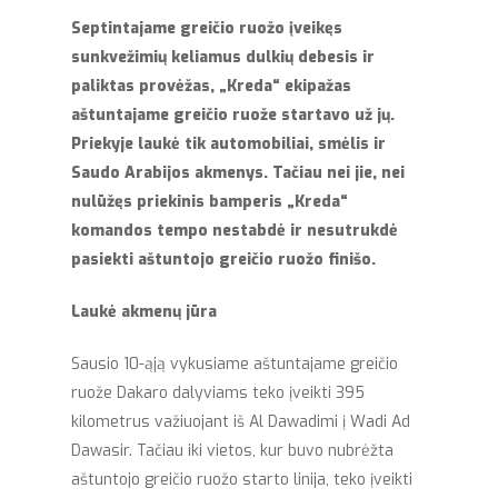
Septintajame greičio ruožo įveikęs
sunkvežimių keliamus dulkių debesis ir
paliktas provėžas, „Kreda“ ekipažas
aštuntajame greičio ruože startavo už jų.
Priekyje laukė tik automobiliai, smėlis ir
Saudo Arabijos akmenys. Tačiau nei jie, nei
nulūžęs priekinis bamperis „Kreda“
komandos tempo nestabdė ir nesutrukdė
pasiekti aštuntojo greičio ruožo finišo.
Laukė akmenų jūra
Sausio 10-ąją vykusiame aštuntajame greičio
ruože Dakaro dalyviams teko įveikti 395
kilometrus važiuojant iš Al Dawadimi į Wadi Ad
Dawasir. Tačiau iki vietos, kur buvo nubrėžta
aštuntojo greičio ruožo starto linija, teko įveikti