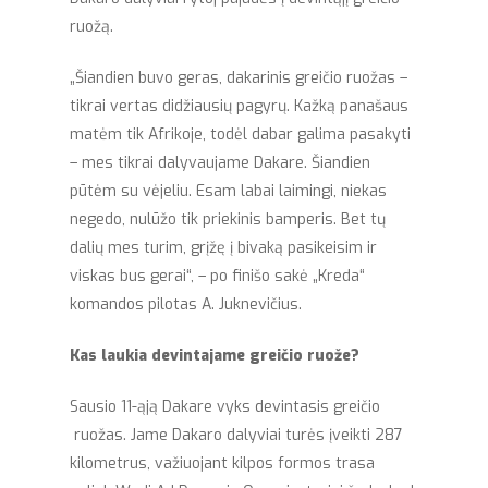
ruožą.
„Šiandien buvo geras, dakarinis greičio ruožas –
tikrai vertas didžiausių pagyrų. Kažką panašaus
matėm tik Afrikoje, todėl dabar galima pasakyti
– mes tikrai dalyvaujame Dakare. Šiandien
pūtėm su vėjeliu. Esam labai laimingi, niekas
negedo, nulūžo tik priekinis bamperis. Bet tų
dalių mes turim, grįžę į bivaką pasikeisim ir
viskas bus gerai“, – po finišo sakė „Kreda“
komandos pilotas A. Juknevičius.
Kas laukia devintajame greičio ruože?
Sausio 11-ąją Dakare vyks devintasis greičio
ruožas. Jame Dakaro dalyviai turės įveikti 287
kilometrus, važiuojant kilpos formos trasa