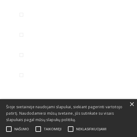
×
Šioje svetainėje naudojami slapukai, siekiant pagerinti vartotojo
patirtį. Naudodamiesi mūsų svetaine, jūs sutinkate su visais
slapukais pagal mūsų slapukų politiką.
NAŠUMO
TAIKOMIEJI
NEKLASIFIKUOJAMI