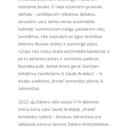
nuliniame bivake. O tada užsiėmėm įprastais
darbais – užsiklijavom reikiamus lipdukus,
įsiruošėm savo darbo vietas automobilio
kabinoje, sumontavom įrangą, pasidarėm ratų
suvedimus. Liko nusivalyti po ilgos technikos
kelionės likusias dulkes ir pasirengti planą
rytojui, nes mūsų laukia automobilio bandymai, o
po to administracinės ir techninės patikros.
Nuotaika puiki, darbai einasi gerai. Siunčiam
linkėjimus tautiečiams iš Saudo Arabijos“, – iš
bivako sveikinosi „Kreda“ komandos pilotas A.
Juknevičius.
2022-ųjų Dakaro ralis sausio 1–14 dienomis
trečią kartą vyks Saudo Arabijoje. „Kreda“
komandos lyderis – Antanas Juknevičius yra
labiausiai patyręs lietuvis Dakaro lenktynininkas,