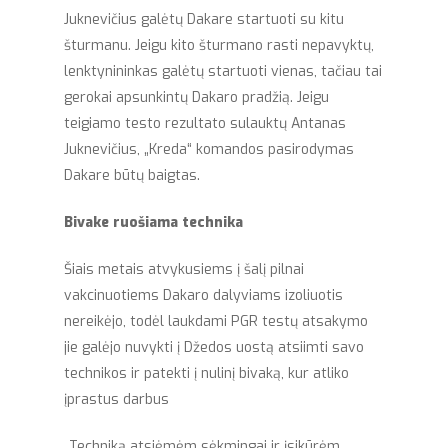
Juknevičius galėtų Dakare startuoti su kitu
šturmanu. Jeigu kito šturmano rasti nepavyktų,
lenktynininkas galėtų startuoti vienas, tačiau tai
gerokai apsunkintų Dakaro pradžią. Jeigu
teigiamo testo rezultato sulauktų Antanas
Juknevičius, „Kreda“ komandos pasirodymas
Dakare būtų baigtas.
Bivake ruošiama technika
Šiais metais atvykusiems į šalį pilnai
vakcinuotiems Dakaro dalyviams izoliuotis
nereikėjo, todėl laukdami PGR testų atsakymo
jie galėjo nuvykti į Džedos uostą atsiimti savo
technikos ir patekti į nulinį bivaką, kur atliko
įprastus darbus
„Techniką atsiėmėm sėkmingai ir įsikūrėm