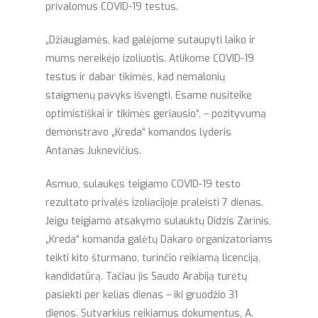
privalomus COVID-19 testus.
„Džiaugiamės, kad galėjome sutaupyti laiko ir
mums nereikėjo izoliuotis. Atlikome COVID-19
testus ir dabar tikimės, kad nemalonių
staigmenų pavyks išvengti. Esame nusiteikę
optimistiškai ir tikimės geriausio“, – pozityvumą
demonstravo „Kreda“ komandos lyderis
Antanas Juknevičius.
Asmuo, sulaukęs teigiamo COVID-19 testo
rezultato privalės izoliacijoje praleisti 7 dienas.
Jeigu teigiamo atsakymo sulauktų Didzis Zarinis,
„Kreda“ komanda galėtų Dakaro organizatoriams
teikti kito šturmano, turinčio reikiamą licenciją,
kandidatūrą. Tačiau jis Saudo Arabiją turėtų
pasiekti per kelias dienas – iki gruodžio 31
dienos. Sutvarkius reikiamus dokumentus, A.