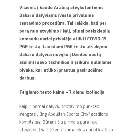
Visiems į Saudo Arabiją atvykstantiems
Dakaro dalyviams įvesta privaloma
testavimo procedūra. Tai reiškia, kad per
parą nuo atvykimo į šalį, pilnai pasiskiepiję
komandų nariai privalėjo atlikti COVID-
19
PGR testą. Laukdami PGR testų atsakymo
Dakaro dalyviai nuvyko į Džedos uostą
atsiimti savo technikos ir įsikūrė nuliniame
bivake, kur atliko įprastus pasiruošimo
darbus.
Teigiamo testo kaina –
7 dien
ų izoliacija
Kaip ir pernai dalyvių testavimo punktas
įrengtas „King Abdullah Sports City“ stadiono
komplekse. Būtent čia pirmąją parą nuo
atvykimo į šalį „Kreda“ komandos nariai ir atliko