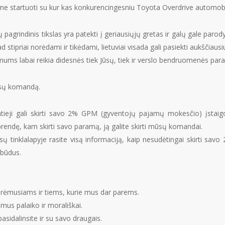
me startuoti su kur kas konkurencingesniu Toyota Overdrive automobi
agrindinis tikslas yra patekti į geriausiųjų gretas ir galų gale parod
d stipriai norėdami ir tikėdami, lietuviai visada gali pasiekti aukščiausi
, mums labai reikia didesnės tiek Jūsų, tiek ir verslo bendruomenės pa
usų komandą.
bantieji gali skirti savo 2% GPM (gyventojų pajamų mokesčio) įsta
prendę, kam skirti savo paramą, ją galite skirti mūsų komandai.
tinklalapyje rasite visą informaciją, kaip nesudėtingai skirti savo 
 būdus.
arėmusiams ir tiems, kurie mus dar parems.
mus palaiko ir morališkai.
sidalinsite ir su savo draugais.