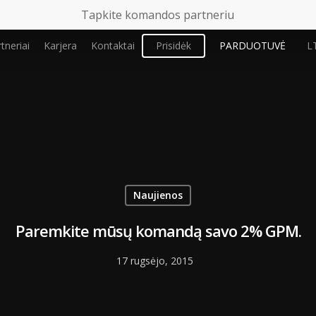
Tapkite komandos partneriu
tneriai
Karjera
Kontaktai
Prisidėk
PARDUOTUVĖ
L
Naujienos
Paremkite mūsų komandą savo 2% GPM.
17 rugsėjo, 2015