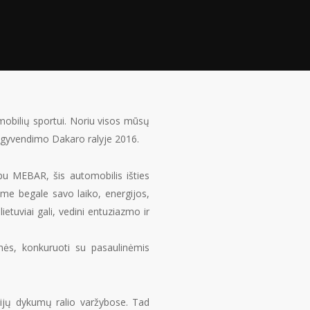
utomobilių sportui. Noriu visos mūsų
 įgyvendimo Dakaro ralyje 2016.
pu MEBAR, šis automobilis išties
ome begale savo laiko, energijos,
ietuviai gali, vedini entuziazmo ir
nės, konkuruoti su pasaulinėmis
cijų dykumų ralio varžybose. Tad