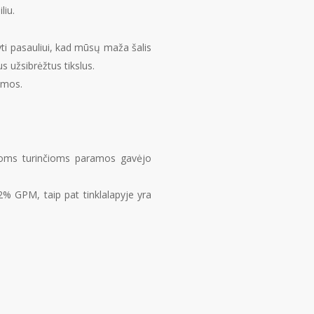
liu.
yti pasauliui, kad mūsų maža šalis
us užsibrėžtus tikslus.
ramos.
igoms turinčioms paramos gavėjo
2% GPM, taip pat tinklalapyje yra