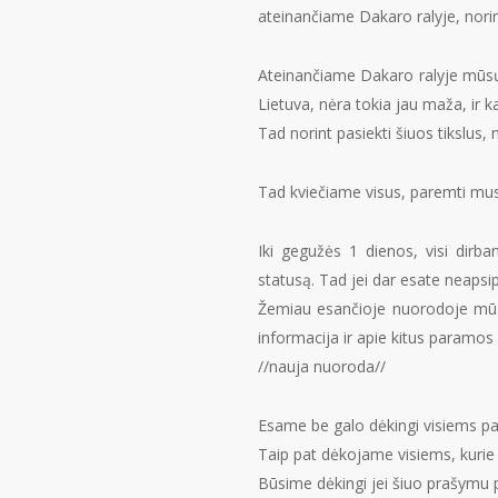
ateinančiame Dakaro ralyje, nori
Ateinančiame Dakaro ralyje mūsų p
Lietuva, nėra tokia jau maža, ir ka
Tad norint pasiekti šiuos tikslus
Tad kviečiame visus, paremti m
Iki gegužės 1 dienos, visi dir
statusą. Tad jei dar esate neapsi
Žemiau esančioje nuorodoje mūsų 
informacija ir apie kitus paramos
//nauja nuoroda//
Esame be galo dėkingi visiems p
Taip pat dėkojame visiems, kurie 
Būsime dėkingi jei šiuo prašymu pa