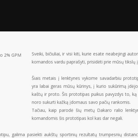
Sveiki, bičiuliai, ir visi kiti, kurie esate neabejingi a
komandos vardu paprašyti, prisidėti prie mūsų tikslų
Šiais metais į lenktynes vykome savadarbiu prototi
yra labai geras mūsų kūrinys, į kurio sukūrimą įdėj
kaštų ir proto. Šis prototipas puikus pavyzdys to, ką l
noro sukurti kažką įdomaus savo pačių rankomis.
Tačiau, kaip parodė šių metų Dakaro ralio lenkty
komandomis šis prototipas kol kas dar negali.
pu, galima pasiekti aukštų sportinių rezultatų trumpesnių distan