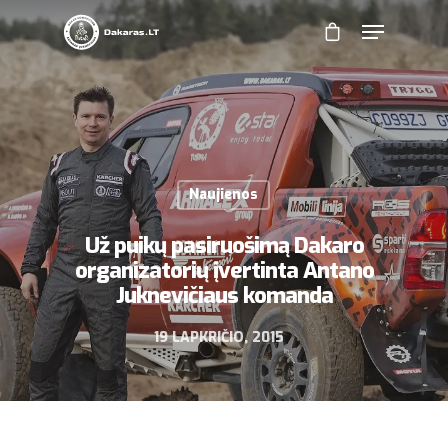
Naujienos
Už puikų pasiruošimą Dakaro
organizatorių įvertinta Antano
Juknevičiaus komanda
19 LAPKRIČIO, 2015