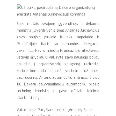
Šiais metais svajonę įgyvendinęs ir dykumų
monstrą „Overdrive“ įsigijęs Antanas Juknevičius
savo naujojo pirkinio iš akių nepaleido ir
Prancūzijoje. Kartu su komandos delegacija
vakar į Le Havro miestą Prancūzijoje atkeliavęs
lietuvis šįryt jau 8 val. ryte savo naujuoju bolidu
pajudėjo į organizatorių saugomą teritoriją,
kurioje komanda sulaukė įvertinimo už puikų
pasiruošimą. Antano automobilis antrasis iš visų
110 Dakare dalyvausiančių automobilių praėjo
techninę komisiją ir gavo oficialų leidimą
startuoti ralyje.
Vakar dieną Paryžiaus centre „Amaury Sport