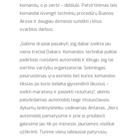
komandų, o jo vertė – didžiulė. Patvirtinimas leis
komandai išvengti techninių procedūrų Buenos
Airėse ir daugiau dėmesio sutelkti į kitus
svarbius darbus.
„Galime drąsiai pasakyti, jog dabar įveikta jau
viena trečioji Dakaro. Komandos technikai puikiai
padirbėjo ruošdami automobilį ir džiugu, jog tai
įvertino varžybų organizatoriai. Sėkmingas
pasiruošimas yra esminis bet kurios komandos
tikslas po kurio belieka įgyvendinti likusius –
įveikti maratoną ir pasiekti rezultatą“, akimis
palydėdamas automobilį teigė tituluočiausiu
dykumų lenktynininku vadinamas Antanas. „Nors
automobilį pamatysime ir prie jo prisiliesti
galėsime jau tik po mėnesio, jaučiamės visiškai
užtikrinti. Turime vieną labiausiai patyrusių