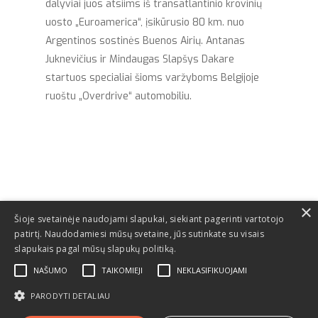
dalyviai juos atsiims iš transatlantinio krovinių
uosto „Euroamerica“, įsikūrusio 80 km. nuo
Argentinos sostinės Buenos Airių. Antanas
Juknevičius ir Mindaugas Slapšys Dakare
startuos specialiai šioms varžyboms Belgijoje
ruoštu „Overdrive“ automobiliu.
×
Šioje svetainėje naudojami slapukai, siekiant pagerinti vartotojo
patirtį. Naudodamiesi mūsų svetaine, jūs sutinkate su visais
slapukais pagal mūsų slapukų politiką.
NAŠUMO
TAIKOMIEJI
NEKLASIFIKUOJAMI
PARODYTI DETALIAU
© 2026 Dakaras.