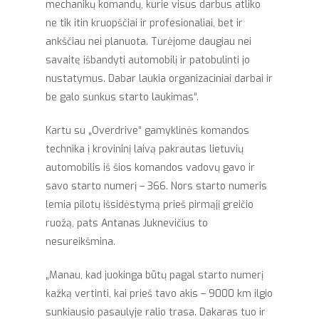
mechanikų komandų, kurie visus darbus atliko
ne tik itin kruopščiai ir profesionaliai, bet ir
ankščiau nei planuota. Turėjome daugiau nei
savaitę išbandyti automobilį ir patobulinti jo
nustatymus. Dabar laukia organizaciniai darbai ir
be galo sunkus starto laukimas“.
Kartu su „Overdrive“ gamyklinės komandos
technika į krovininį laivą pakrautas lietuvių
automobilis iš šios komandos vadovų gavo ir
savo starto numerį – 366. Nors starto numeris
lemia pilotų išsidėstymą prieš pirmąjį greičio
ruožą, pats Antanas Juknevičius to
nesureikšmina.
„Manau, kad juokinga būtų pagal starto numerį
kažką vertinti, kai prieš tavo akis – 9000 km ilgio
sunkiausio pasaulyje ralio trasa. Dakaras tuo ir