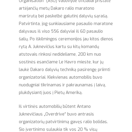
Organisation“ (ASO) vadovybė oficialiai pristatė
artėjančių metų Dakaro ralio maratono
maršrutą bei paskelbė galutinį dalyvių sąrašą.
Patvirtinta, jog sunkiausiame pasaulio maratone
dalyvaus iš viso 556 dalyviai iš 60 pasaulio
šalių. Po iškilmingos ceremonijos jau kitos dienos
rytą A. Juknevičius kartu su kitų komandų
atstovais rinkosi nedideliame, 200 km nuo
sostinės esančiame Le Havro mieste, kur jų
laukė Dakaro dalyvių techniką pasirengę priimti
organizatoriai. Kiekvienas automobilis buvo
nuodugniai tikrinamas ir pakraunamas į laivą,
plukdysiantį juos į Pietų Ameriką.
Iš virtinės automobilių būtent Antano
Juknevičiaus „Overdrive“ buvo antrasis
organizatorių patvirtinimą gavęs ralio bolidas.
Šio įvertinimo sulaukia tik vos 20 % visų