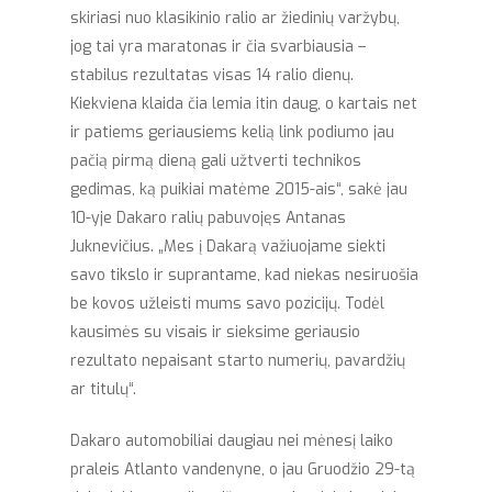
skiriasi nuo klasikinio ralio ar žiedinių varžybų,
jog tai yra maratonas ir čia svarbiausia –
stabilus rezultatas visas 14 ralio dienų.
Kiekviena klaida čia lemia itin daug, o kartais net
ir patiems geriausiems kelią link podiumo jau
pačią pirmą dieną gali užtverti technikos
gedimas, ką puikiai matėme 2015-ais“, sakė jau
10-yje Dakaro ralių pabuvojęs Antanas
Juknevičius. „Mes į Dakarą važiuojame siekti
savo tikslo ir suprantame, kad niekas nesiruošia
be kovos užleisti mums savo pozicijų. Todėl
kausimės su visais ir sieksime geriausio
rezultato nepaisant starto numerių, pavardžių
ar titulų“.
Dakaro automobiliai daugiau nei mėnesį laiko
praleis Atlanto vandenyne, o jau Gruodžio 29-tą