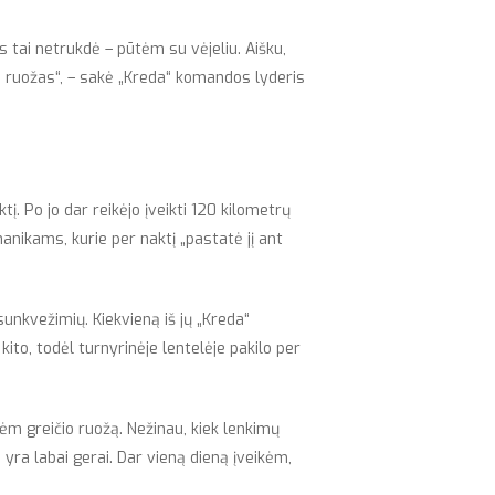
s tai netrukdė – pūtėm su vėjeliu. Aišku,
čio ruožas“, – sakė „Kreda“ komandos lyderis
į. Po jo dar reikėjo įveikti 120 kilometrų
anikams, kurie per naktį „pastatė jį ant
unkvežimių. Kiekvieną iš jų „Kreda“
kito, todėl turnyrinėje lentelėje pakilo per
m greičio ruožą. Nežinau, kiek lenkimų
 yra labai gerai. Dar vieną dieną įveikėm,