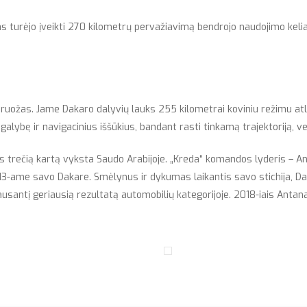
s turėjo įveikti 270 kilometrų pervažiavimą bendrojo naudojimo kelia
o ruožas. Jame Dakaro dalyvių lauks 255 kilometrai koviniu režimu at
galybę ir navigacinius iššūkius, bandant rasti tinkamą trajektoriją, ved
s trečią kartą vyksta Saudo Arabijoje. „Kreda“ komandos lyderis – An
 13-ame savo Dakare. Smėlynus ir dykumas laikantis savo stichija, 
ausantį geriausią rezultatą automobilių kategorijoje. 2018-iais Antana