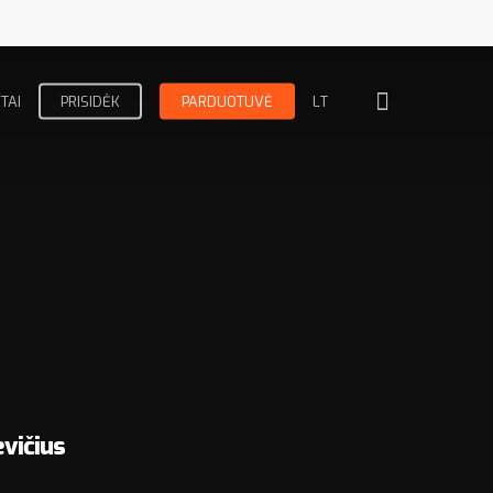
TAI
PRISIDĖK
PARDUOTUVĖ
LT
vičius