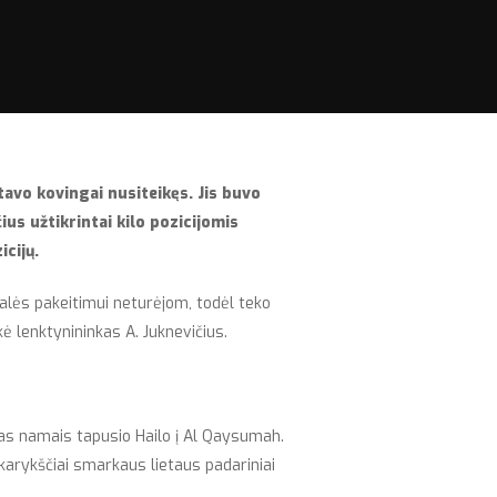
tavo kovingai nusiteikęs. Jis buvo
ius užtikrintai kilo pozicijomis
icij
ų.
talės pakeitimui neturėjom, todėl teko
ė lenktynininkas A. Juknevičius.
enas namais tapusio Hailo į Al Qaysumah.
akarykščiai smarkaus lietaus padariniai