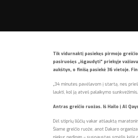
Tik vidurnaktį pasiekęs pirmojo greičio
pasiruošęs „išgaudyti“ priekyje važiavu
aukštyn, o finišą pasiekė
36
vietoje. Fi
„34 minutes pavėlavom į startą, nes prieš 
laukti, kol ją atveš palaikymo sunkvežimis
Antras greičio ruožas. Iš Hailo į Al Qa
Dėl stiprių liūčių vakar atšauktą maratoni
Šiame greičio ruože, anot Dakaro organizat
niekur nedingo – suspaustas smėlis kėlė da