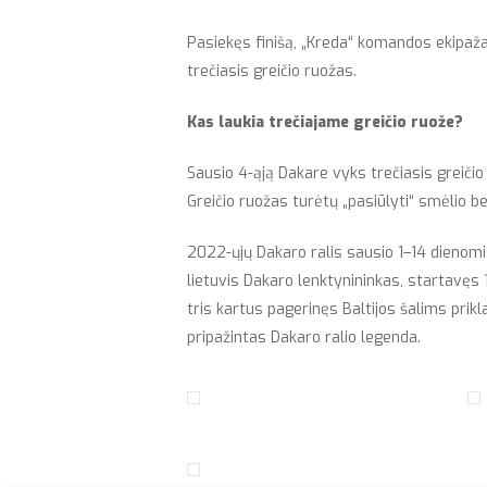
Pasiekęs finišą, „Kreda“ komandos ekipaža
trečiasis greičio ruožas.
Kas laukia trečiajame greičio ruože?
Sausio 4-ąją Dakare vyks trečiasis greiči
Greičio ruožas turėtų „pasiūlyti“ smėlio be
2022-ųjų Dakaro ralis sausio 1–14 dienomi
lietuvis Dakaro lenktynininkas, startavęs
tris kartus pagerinęs Baltijos šalims prikl
pripažintas Dakaro ralio legenda.