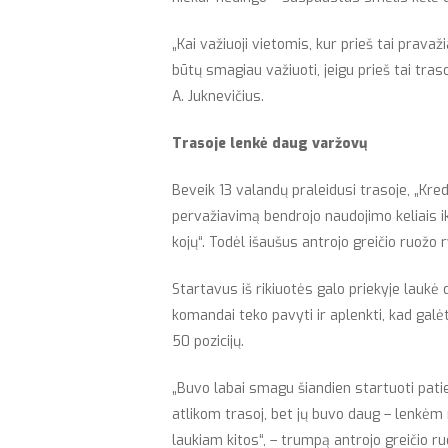
„Kai važiuoji vietomis, kur prieš tai prav
būtų smagiau važiuoti, jeigu prieš tai tras
A. Juknevičius.
Trasoje lenkė daug varžovų
Beveik 13 valandų praleidusi trasoje, „Kred
pervažiavimą bendrojo naudojimo keliais ik
kojų“. Todėl išaušus antrojo greičio ruožo 
Startavus iš rikiuotės galo priekyje laukė
komandai teko pavyti ir aplenkti, kad galėt
50 pozicijų.
„Buvo labai smagu šiandien startuoti pat
atlikom trasoj, bet jų buvo daug – lenkėm m
laukiam kitos“, – trumpą antrojo greičio r