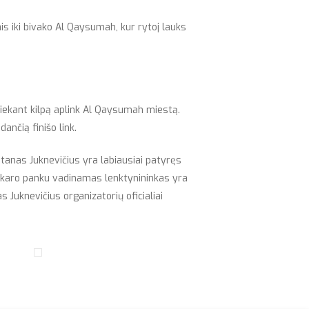
is iki bivako Al Qaysumah, kur rytoj lauks
liekant kilpą aplink Al Qaysumah miestą.
ančią finišo link.
tanas Juknevičius yra labiausiai patyręs
Dakaro panku vadinamas lenktynininkas yra
s Juknevičius organizatorių oficialiai