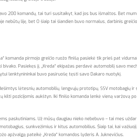
ažiavo 200 komandų, tai turi susitaikyt, kad jos bus išmaltos. Bet mum
oje nebūtų liję, bet O šiaip tai šiandien buvo normalus, darbinis grei
a“ komanda pirmojo greičio ruožo finišą pasiekė tik prieš pat vidurnakt
i bivako. Pasiekęs jį, „Kreda“ ekipažas perdavė automobilį savo mech
rytui lenktynininkai buvo pasiruošę tęsti savo Dakaro nuotykį.
 dešimtys lėtesnių automobilių, lengvųjų prototipų, SSV motobagių ir s
ų kilti pozicijomis aukštyn. Iki finišo komanda lenkė vieną varžovą po 
iems paskutiniams. Už mūsų daugiau nieko nebebuvo – tai mes uždarė
otobagius, sunkvežimius ir kitus automobilius. Šiaip tai, kai važiuoji,
uožo apžvalgą pateikė „Kreda“ komandos lyderis A. Juknevičius.