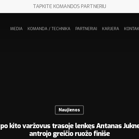
TAPKITE KOMANDOS PARTNERIU
MEDIA
KOMANDA / TECHNIKA
PARTNERIAI
KARJERA
KONTAK
Naujienos
 po kito varžovus trasoje lenkęs Antanas Jukne
antrojo greičio ruožo finiše