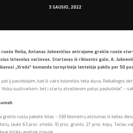
3 SAUSIO, 2022
 ruožo finišą, Antanas Juknevičius antrajame greičio ruože star
sius lėtesnius varžovus. Startavęs iš rikiuotės galo, A. Juknevič
nišavusi „Kreda“ komanda turnyrinėje lentelėje pakilo per
50 poz
pat jį pastebėjom, kad iš vairo kolonėlės teka alyva. Reikalingos de
. Viską susitvarkėm, bet į startą atvažiavom patys paskutiniai“, – sak
ysumah
nį greičio ruožą pakeitė kitas – 338 kilometrų atstumas iš kelias di
orių, laukė 63 proc. smėlio, 10 proc. grunto, 27 proc. kopų. Tačiau v
ug iššūkių greitoje trasoje.