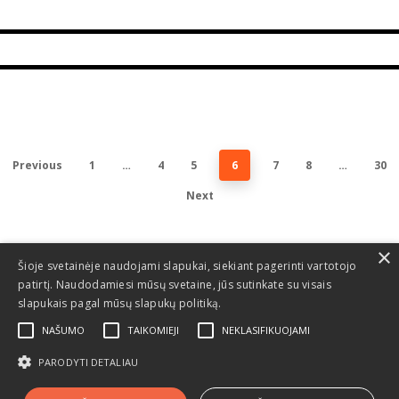
17 gruodžio, 2020
Dakarui
7 gruodžio, 2020
Previous
1
…
4
5
6
7
8
…
30
Next
×
Šioje svetainėje naudojami slapukai, siekiant pagerinti vartotojo
patirtį. Naudodamiesi mūsų svetaine, jūs sutinkate su visais
slapukais pagal mūsų slapukų politiką.
NAŠUMO
TAIKOMIEJI
NEKLASIFIKUOJAMI
PARODYTI DETALIAU
© 2026 Dakaras.