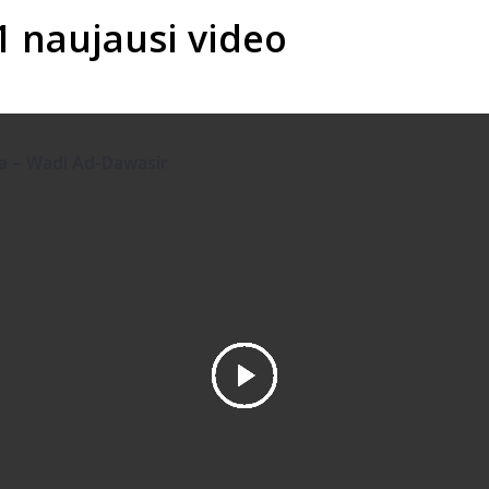
1 naujausi video
ha – Wadi Ad-Dawasir