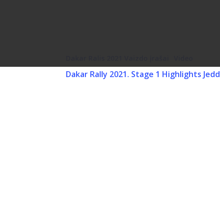
Dakar Ralis 2021 Vaizdo įrašai
Video
Dakar Rally 2021. Stage 1 Highlights Jed