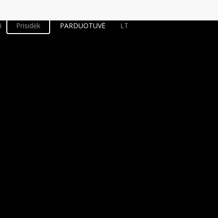
i
Prisidėk
PARDUOTUVĖ
LT