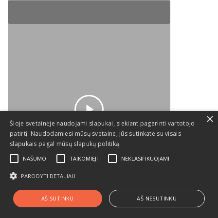
×
Šioje svetainėje naudojami slapukai, siekiant pagerinti vartotojo
Dakar Ralis 2021 Vaizdo įrašai
patirtį. Naudodamiesi mūsų svetaine, jūs sutinkate su visais
slapukais pagal mūsų slapukų politiką.
Video
NAŠUMO
TAIKOMIEJI
NEKLASIFIKUOJAMI
Dakar Rally 2021. Testing For
COVID-19 After Quarantine In
PARODYTI DETALIAU
Riyadh
© 2026 Dakaras.
AŠ SUTINKU
AŠ NESUTINKU