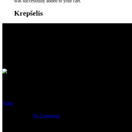
was successfully added to your cart.
Krepšelis
Video
Dakar Rally 2
15 sausio, 2020
No Comments