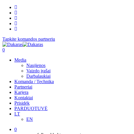
Tapkite komandos partneriu
0
Media
Naujienos
Vaizdo įrašai
Darbalaukiai
Komanda / Technika
Partneriai
Karjera
Kontaktai
Prisidėk
PARDUOTUVĖ
LT
EN
0