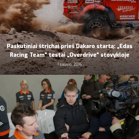
Paskutiniai štrichai prieš Dakaro startą: „Edas
Racing Team“ testai „Overdrive“ stovykloje
1 sausio, 2016